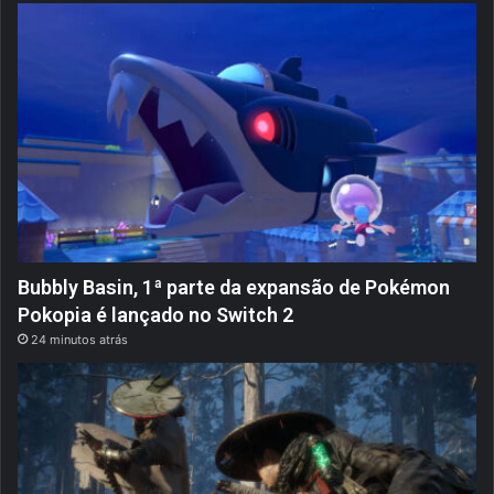
F
e
r
r
o
2
!
Bubbly Basin, 1ª parte da expansão de Pokémon
Pokopia é lançado no Switch 2
24 minutos atrás