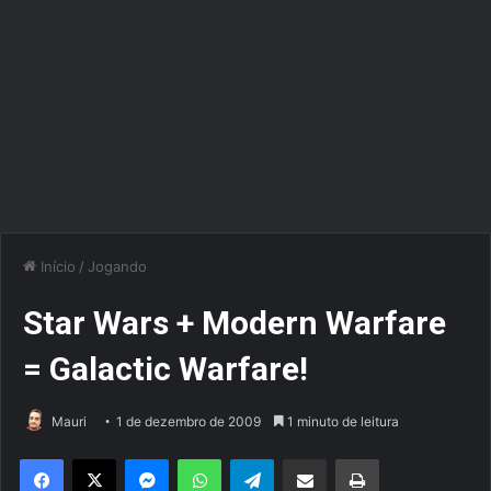
Início
/
Jogando
Star Wars + Modern Warfare
= Galactic Warfare!
Mauri
1 de dezembro de 2009
1 minuto de leitura
Facebook
X
Messenger
WhatsApp
Telegram
Compartilhar via e-mail
Imprimir