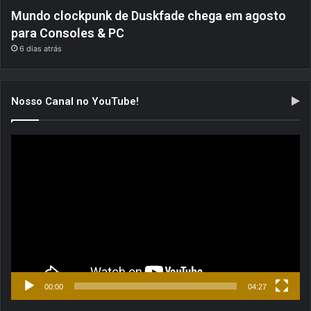
Mundo clockpunk de Duskfade chega em agosto
para Consoles & PC
6 dias atrás
Nosso Canal no YouTube!
Tocador
de
vídeo
00:00
04:27