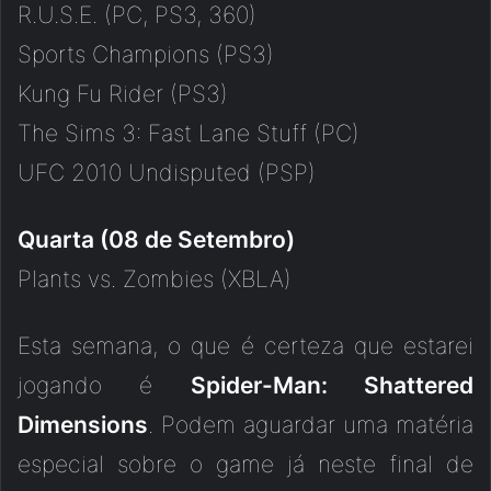
R.U.S.E. (PC, PS3, 360)
Sports Champions (PS3)
Kung Fu Rider (PS3)
The Sims 3: Fast Lane Stuff (PC)
UFC 2010 Undisputed (PSP)
Quarta (08 de Setembro)
Plants vs. Zombies (XBLA)
Esta semana, o que é certeza que estarei
jogando é
Spider-Man: Shattered
Dimensions
. Podem aguardar uma matéria
especial sobre o game já neste final de