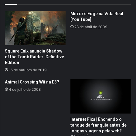
C
u
o
o
Mirror's Edge na Vida Real
l
C
[You Tube]
l
o
28 de abril de 2009
e
w
c
b
t
o
o
y
Square Enix anuncia Shadow
r
q
of the Tomb Raider: Definitive
'
u
Edition
s
e
15 de outubro de 2019
E
e
d
x
Animal Crossing Wii na E3?
i
i
4 de julho de 2008
t
s
i
t
o
e
n
d
v
e
Internet Fixa | Enchendo o
e
n
tanque da franquia antes de
m
t
longas viagens pela web?
c