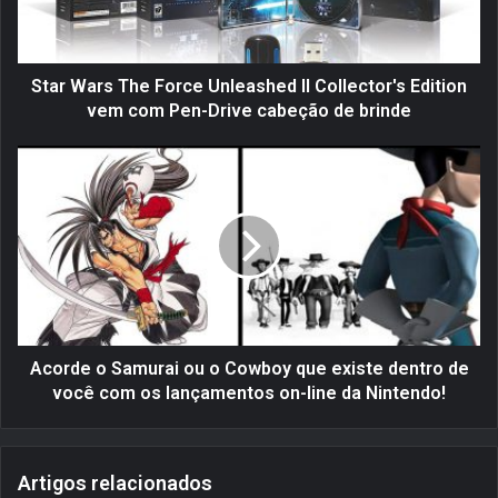
r
s
T
h
Star Wars The Force Unleashed II Collector's Edition
e
vem com Pen-Drive cabeção de brinde
F
o
A
r
c
c
o
e
r
U
d
n
e
l
o
e
S
a
a
s
m
Acorde o Samurai ou o Cowboy que existe dentro de
h
u
você com os lançamentos on-line da Nintendo!
e
r
d
a
I
i
Artigos relacionados
I
o