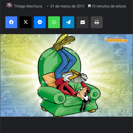
Thiago Machuca
31 de março de 2011
15 minutos de leitura
Facebook
X
Messenger
WhatsApp
Telegram
Compartilhar via e-mail
Imprimir