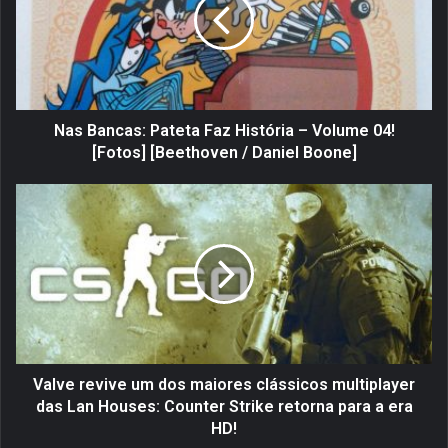
B
a
n
c
a
s
:
Nas Bancas: Pateta Faz História – Volume 04!
P
[Fotos] [Beethoven / Daniel Boone]
a
t
V
e
a
t
l
a
v
F
e
a
r
z
e
H
v
i
i
s
v
Valve revive um dos maiores clássicos multiplayer
t
e
das Lan Houses: Counter Strike retorna para a era
ó
u
HD!
r
m