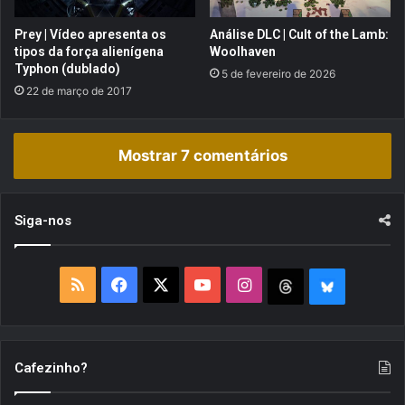
e
l
e
t
Prey | Vídeo apresenta os
Análise DLC | Cult of the Lamb:
t
i
tipos da força alienígena
Woolhaven
h
p
Typhon (dublado)
5 de fevereiro de 2026
o
l
22 de março de 2017
v
a
e
y
n
e
Mostrar 7 comentários
/
r
D
d
a
a
n
s
Siga-nos
i
L
e
a
l
n
R
F
X
Y
I
T
B
B
H
o
o
S
a
o
n
h
l
o
u
n
s
S
c
u
s
r
u
Cafezinho?
e
e
]
s
e
T
t
e
e