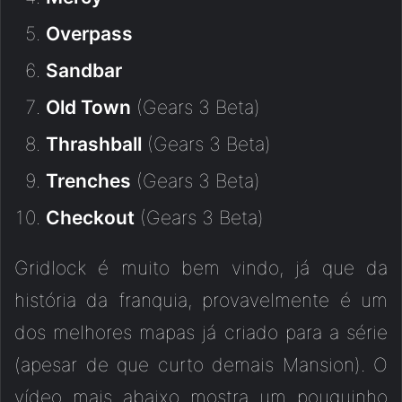
Overpass
Sandbar
Old Town
(Gears 3 Beta)
Thrashball
(Gears 3 Beta)
Trenches
(Gears 3 Beta)
Checkout
(Gears 3 Beta)
Gridlock é muito bem vindo, já que da
história da franquia, provavelmente é um
dos melhores mapas já criado para a série
(apesar de que curto demais Mansion). O
vídeo mais abaixo mostra um pouquinho