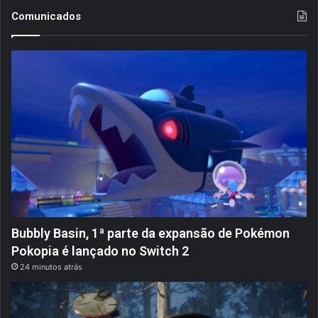
a
Comunicados
r
a
a
e
r
a
H
D
!
Bubbly Basin, 1ª parte da expansão de Pokémon
Pokopia é lançado no Switch 2
24 minutos atrás