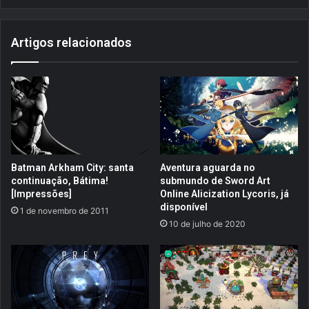
i
d
a
o
–
Artigos relacionados
s
V
m
o
a
l
i
u
o
m
r
e
e
0
s
4
c
Batman Arkham City: santa
Aventura aguarda no
!
l
continuação, Bátima!
submundo de Sword Art
[
á
[Impressões]
Online Alicization Lycoris, já
F
s
disponível
1 de novembro de 2011
o
s
10 de julho de 2020
t
i
o
c
s
o
]
s
[
m
B
u