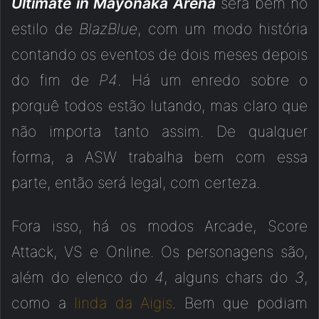
Ultimate in Mayonaka Arena
será bem no
estilo de
BlazBlue
, com um modo história
contando os eventos de dois meses depois
do fim de
P4
. Há um enredo sobre o
porquê todos estão lutando, mas claro que
não importa tanto assim. De qualquer
forma, a ASW trabalha bem com essa
parte, então será legal, com certeza.
Fora isso, há os modos Arcade, Score
Attack, VS e Online. Os personagens são,
além do elenco do
4
, alguns chars do
3
,
como a
linda
da
Aigis
. Bem que podiam