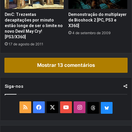
#
3
3
DmC: Trezentas
Demonstração do multiplayer
decapitações por minuto
de Bioshock 2 [PC, PS3 e
estão longe de ser o limite no
X360]
novo Devil May Cry!
4 de setembro de 2009
[PS3/X360]
17 de agosto de 2011
Mostrar 13 comentários
Siga-nos
R
F
X
Y
I
T
B
S
a
o
n
h
l
S
c
u
s
r
u