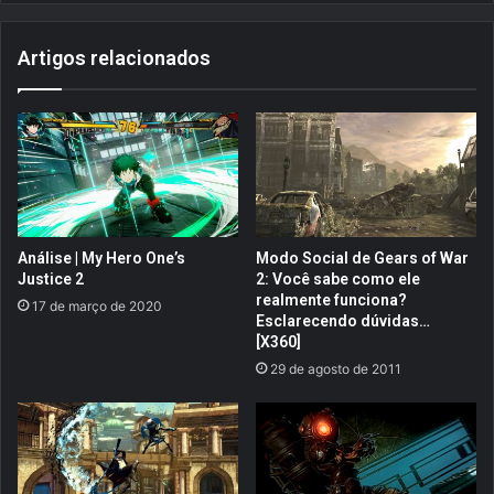
e
i
r
m
Artigos relacionados
e
a
!
g
e
m
…
s
ó
p
o
Análise | My Hero One’s
Modo Social de Gears of War
r
Justice 2
2: Você sabe como ele
q
realmente funciona?
17 de março de 2020
u
Esclarecendo dúvidas…
e
[X360]
c
29 de agosto de 2011
u
r
t
i
!