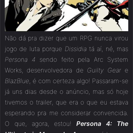
Não dá pra dizer que um RPG nunca virou
jogo de luta porque
Dissidia
tá aí, né, mas
Persona 4
sendo feito pela Arc System
Works, desenvolvedora de
Guilty Gear
e
BlazBlue
, é com certeza algo! Passaram-se
já uns dias desde o anúncio, mas só hoje
tivemos o trailer, que era o que eu estava
esperando pra me considerar convencida.
O que, agora, estou!
Persona 4: The