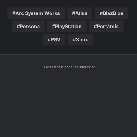
Arc System Works
Atlus
BlazBlue
Persona
PlayStation
Portáteis
PSV
Xbox
Isso também pode lhe interessar