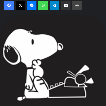
Facebook
X
Messenger
WhatsApp
Telegram
Compartilhar via e-mail
Imprimir