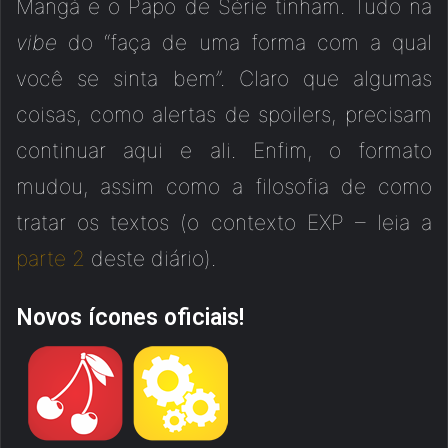
Mangá e o Papo de Série tinham. Tudo na
vibe
do “faça de uma forma com a qual
você se sinta bem”. Claro que algumas
coisas, como alertas de spoilers, precisam
continuar aqui e ali. Enfim, o formato
mudou, assim como a filosofia de como
tratar os textos (o contexto EXP – leia a
parte 2
deste diário).
Novos ícones oficiais!