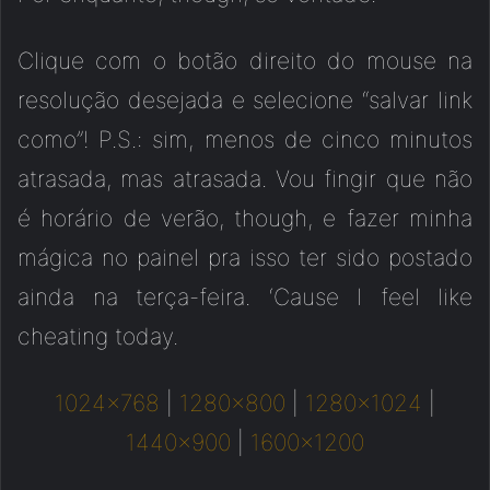
Clique com o botão direito do mouse na
resolução desejada e selecione “salvar link
como”! P.S.: sim, menos de cinco minutos
atrasada, mas atrasada. Vou fingir que não
é horário de verão, though, e fazer minha
mágica no painel pra isso ter sido postado
ainda na terça-feira. ‘Cause I feel like
cheating today.
1024×768
|
1280×800
|
1280×1024
|
1440×900
|
1600×1200