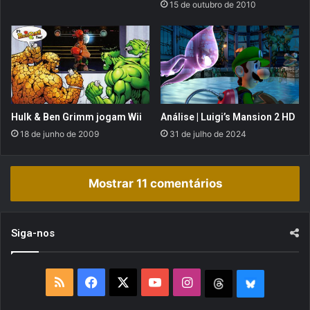
15 de outubro de 2010
1
o
2
s
n
o
N
e
t
f
Hulk & Ben Grimm jogam Wii
Análise | Luigi’s Mansion 2 HD
l
18 de junho de 2009
31 de julho de 2024
i
x
!
Mostrar 11 comentários
Siga-nos
R
F
X
Y
I
T
B
S
a
o
n