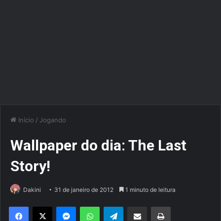
Início
/
Jogando
Wallpaper do dia: The Last
Story!
Dakini
31 de janeiro de 2012
1 minuto de leitura
Facebook
X
Messenger
WhatsApp
Telegram
Compartilhar via e-mail
Imprimir