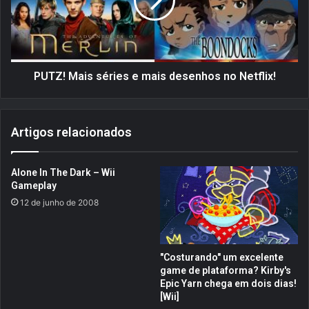
e
!
d
M
o
a
P
i
r
s
o
s
PUTZ! Mais séries e mais desenhos no Netflix!
f
é
.
r
P
i
Artigos relacionados
a
e
r
s
d
e
Alone In The Dark – Wii
a
m
Gameplay
l
a
12 de junho de 2008
n
i
º
s
3
d
–
e
"Costurando" um excelente
J
s
game de plataforma? Kirby's
a
e
Epic Yarn chega em dois dias!
n
n
[Wii]
/
h