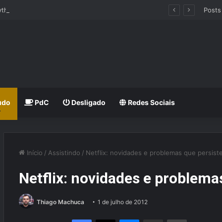
hythm Heaven Groove
Posts
udo
PdC
Desligado
Redes Sociais
Início
/
Assistindo
/
Netflix: novidades e problemas que persis
Netflix: novidades e problem
Thiago Machuca
1 de julho de 2012
Facebook
X
Messenger
Compartilhar via e-mail
Imprimir