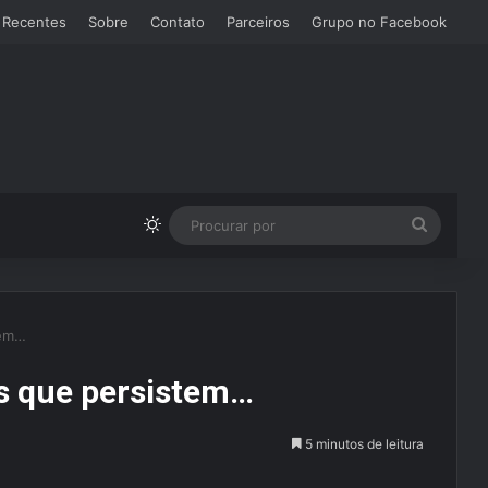
 Recentes
Sobre
Contato
Parceiros
Grupo no Facebook
Switch skin
Procura
por
tem…
as que persistem…
5 minutos de leitura