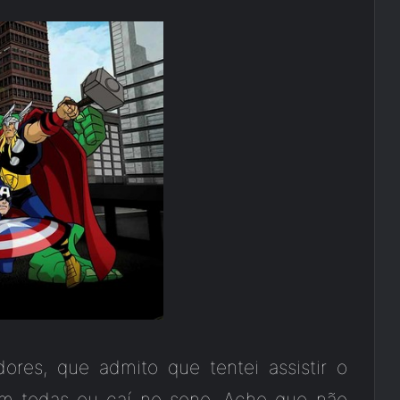
res, que admito que tentei assistir o
m todas eu caí no sono. Acho que não