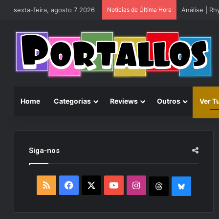
sexta-feira, agosto 7 2026
Notícias de Última Hora
Análise | R
Home
Categorias
Reviews
Outros
Ver T
Siga-nos
R
F
X
Y
I
T
B
S
a
o
n
h
l