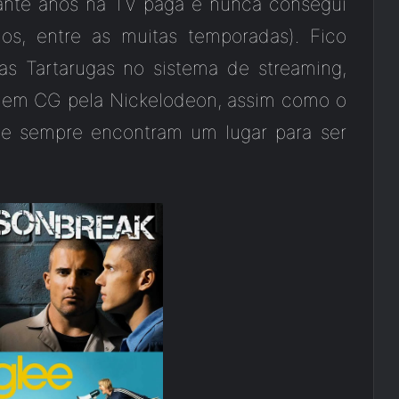
nante anos na TV paga e nunca consegui
dos, entre as muitas temporadas). Fico
s Tartarugas no sistema de streaming,
o em CG pela Nickelodeon, assim como o
ue sempre encontram um lugar para ser