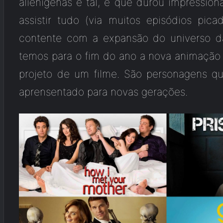
alienígenas e tal, e que durou impressio
assistir tudo (via muitos episódios pica
contente com a expansão do universo da
temos para o fim do ano a nova animaçã
projeto de um filme. São personagens q
aprensentado para novas gerações.