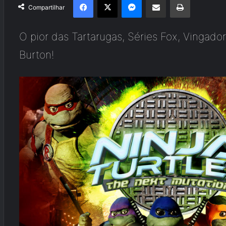
Compartilhar
O pior das Tartarugas, Séries Fox, Vingado
Burton!