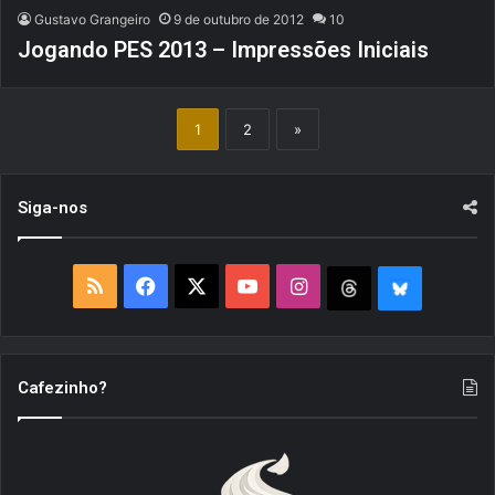
Gustavo Grangeiro
9 de outubro de 2012
10
Jogando PES 2013 – Impressões Iniciais
1
2
»
Siga-nos
R
F
X
Y
I
T
B
S
a
o
n
h
l
S
c
u
s
r
u
Cafezinho?
e
T
t
e
e
b
u
a
a
S