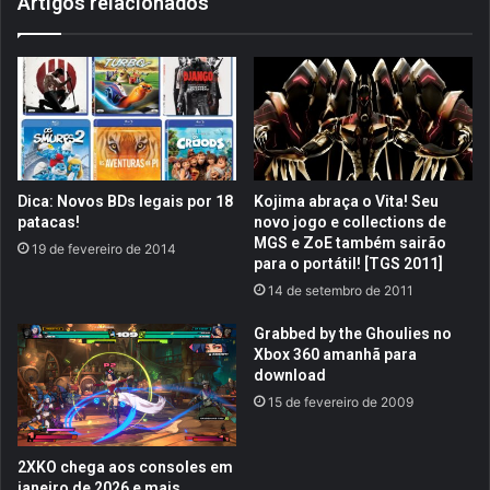
Artigos relacionados
s
i
s
t
i
n
d
o
–
Dica: Novos BDs legais por 18
Kojima abraça o Vita! Seu
L
patacas!
novo jogo e collections de
e
MGS e ZoE também sairão
19 de fevereiro de 2014
n
para o portátil! [TGS 2011]
d
14 de setembro de 2011
o
–
Grabbed by the Ghoulies no
J
Xbox 360 amanhã para
o
download
g
15 de fevereiro de 2009
a
n
d
2XKO chega aos consoles em
o
janeiro de 2026 e mais