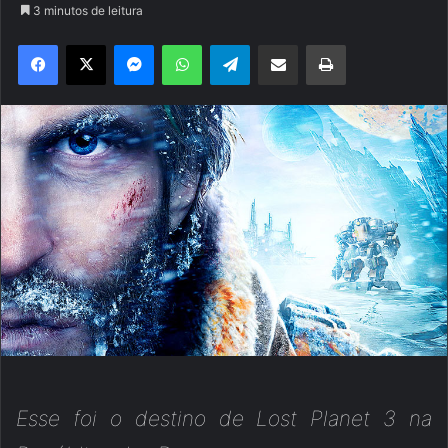
3 minutos de leitura
Facebook
X
Messenger
WhatsApp
Telegram
Compartilhar via e-mail
Imprimir
Esse foi o destino de Lost Planet 3 na