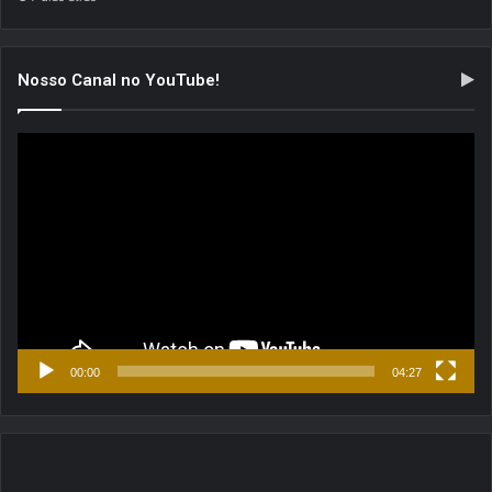
Nosso Canal no YouTube!
Tocador
de
vídeo
00:00
04:27