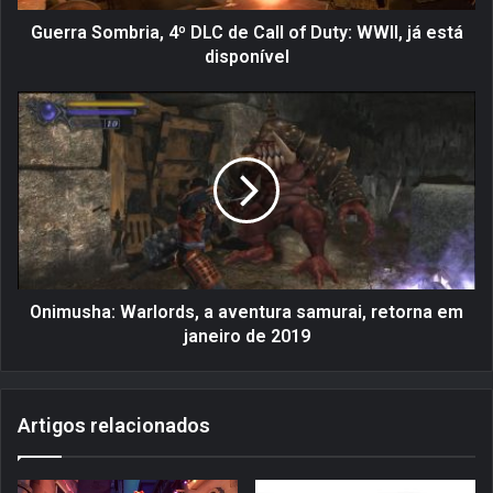
m
b
Guerra Sombria, 4º DLC de Call of Duty: WWII, já está
r
disponível
i
a
O
,
n
4
i
º
m
D
u
L
s
C
h
d
a
e
:
C
W
Onimusha: Warlords, a aventura samurai, retorna em
a
a
janeiro de 2019
l
r
l
l
o
o
Artigos relacionados
f
r
D
d
u
s