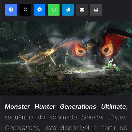
Facebook
X
Messenger
WhatsApp
Telegram
Compartilhar via e-mail
Imprimir
Monster Hunter Generations Ultimate
,
sequência do aclamado
Monster Hunter
Generations
, está disponível a partir de