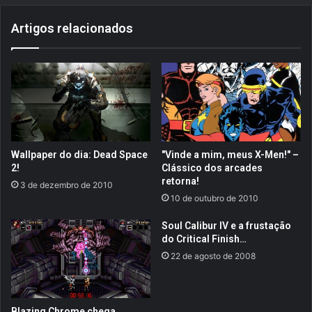
v
a
Artigos relacionados
ê
c
n
o
c
m
i
p
a
r
d
a
a
d
a
e
t
C
Wallpaper do dia: Dead Space
"Vinde a mim, meus X-Men!" –
u
a
2!
Clássico dos arcades
a
r
retorna!
3 de dezembro de 2010
l
t
10 de outubro de 2010
i
õ
d
e
Soul Calibur IV e a frustação
a
s
do Critical Finish…
d
P
22 de agosto de 2008
e
r
e
s
e
Blazing Chrome chega