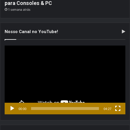
para Consoles & PC
1 semana atrás
Nosso Canal no YouTube!
Tocador
de
vídeo
00:00
04:27