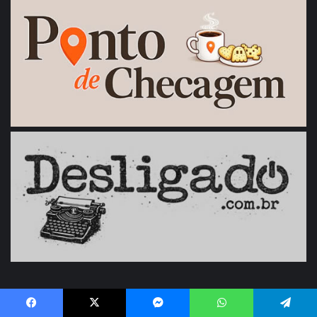
Jogando Jogos (e gravando o gameplay)