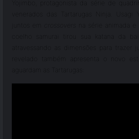
Yojimbo, protagonista da série de quad
venerados das Tartarugas Ninja. Usagi 
juntos em
crossovers
na série animada e
coelho samurai tirou sua katana da bai
atravessando as dimensões para trazer 
revelado também apresenta o novo esti
aguardam as Tartarugas: