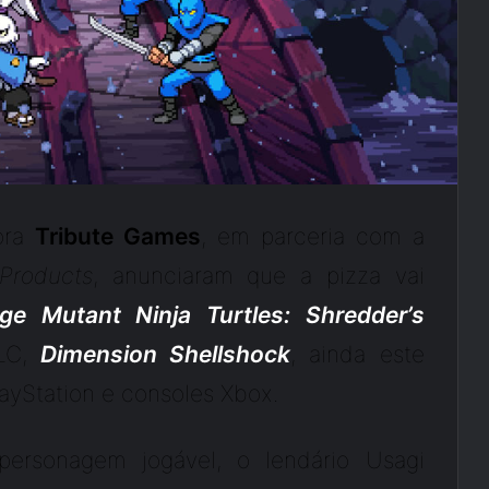
ora
Tribute Games
, em parceria com a
Products
, anunciaram que a pizza vai
ge Mutant Ninja Turtles: Shredder’s
DLC,
Dimension Shellshock
, ainda este
ayStation e consoles Xbox.
personagem jogável, o lendário Usagi