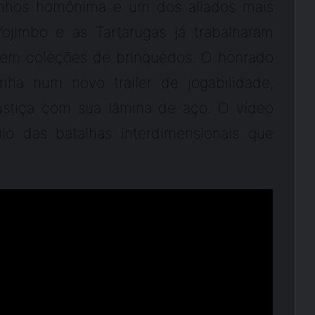
rinhos homônima e um dos aliados mais
Yojimbo e as Tartarugas já trabalharam
 em coleções de brinquedos. O honrado
nha num novo trailer de jogabilidade,
justiça com sua lâmina de aço. O vídeo
lo das batalhas interdimensionais que