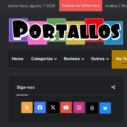
sexta-feira, agosto 7 2026
Notícias de Última Hora
Análise | R
Home
Categorias
Reviews
Outros
Ver T
Siga-nos
R
F
X
Y
I
T
B
S
a
o
n
h
l