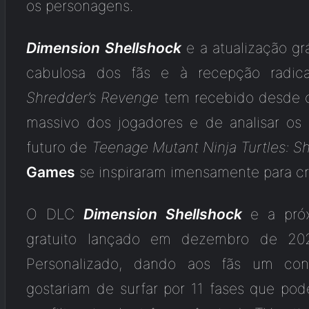
os personagens.
Dimension Shellshock
e a atualização grá
cabulosa dos fãs e à recepção radi
Shredder’s Revenge
tem recebido desde o
massivo dos jogadores e de analisar o
futuro de
Teenage Mutant Ninja Turtles: S
Games
se inspiraram imensamente para cr
O DLC
Dimension Shellshock
e a próx
gratuito lançado em dezembro de 20
Personalizado, dando aos fãs um cont
gostariam de surfar por 11 fases que po