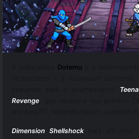
A publicadora
Dotemu
e a desenvolved
Nickelodeon
e a
Paramount Consumer 
esquentar para o aclamadíssimo
Teena
Revenge
, que receberá seu primeiro 
ano para PC, Nintendo Switch, consoles Pl
Dimension Shellshock
trará um novo 