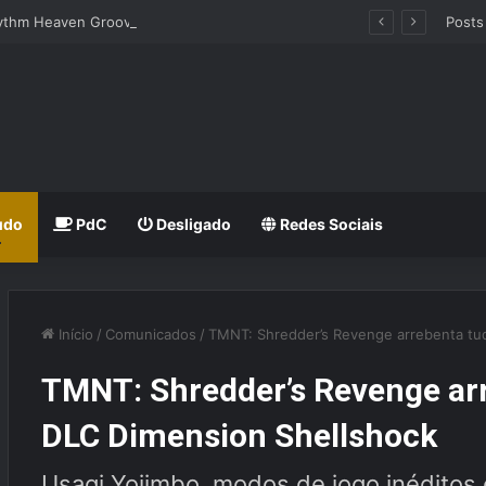
hythm Heaven Groove
Posts
udo
PdC
Desligado
Redes Sociais
Início
/
Comunicados
/
TMNT: Shredder’s Revenge arrebenta tu
TMNT: Shredder’s Revenge ar
DLC Dimension Shellshock
Usagi Yojimbo, modos de jogo inéditos