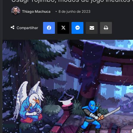
Thiago Machuca
8 de junho de 2023
Facebook
X
Messenger
Compartilhar via e-mail
Imprimir
Compartilhar