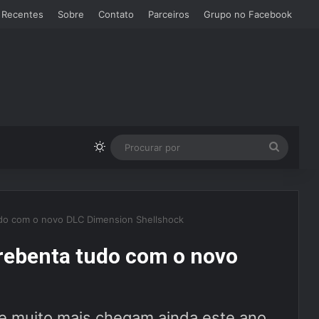
 Recentes
Sobre
Contato
Parceiros
Grupo no Facebook
Switch skin
Procura
por
do com o novo DLC Dimension Shellshock
rebenta tudo com o novo
 e muito mais chegam ainda este ano