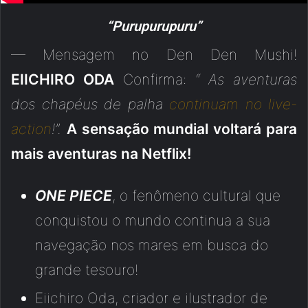
“Purupurupuru”
— Mensagem no Den Den Mushi!
EIICHIRO ODA
Confirma:
“ As aventuras
dos chapéus de palha
continuam no live-
action
!”.
A sensação mundial voltará para
mais aventuras na Netflix!
ONE PIECE
, o fenômeno cultural que
conquistou o mundo continua a sua
navegação nos mares em busca do
grande tesouro!
Eiichiro Oda, criador e ilustrador de