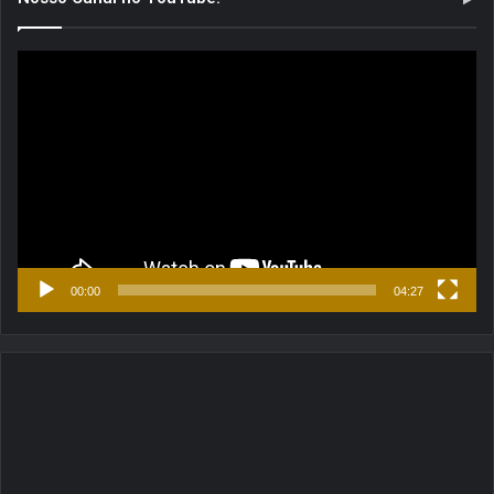
Tocador
de
vídeo
00:00
04:27