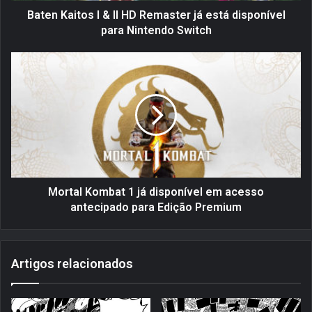
o
Baten Kaitos I & II HD Remaster já está disponível
s
para Nintendo Switch
I
&
M
I
o
I
r
H
t
D
a
R
l
e
K
m
o
a
m
s
b
Mortal Kombat 1 já disponível em acesso
t
a
antecipado para Edição Premium
e
t
r
1
j
j
Artigos relacionados
á
á
e
d
s
i
t
s