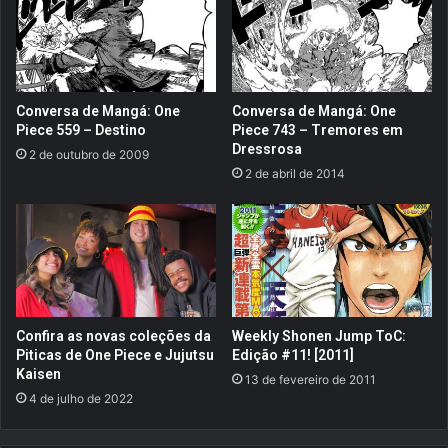
á
p
d
o
i
n
s
í
p
v
Conversa de Mangá: One
Conversa de Mangá: One
o
e
Piece 559 – Destino
Piece 743 – Tremores em
n
l
Dressrosa
2 de outubro de 2009
í
e
2 de abril de 2014
v
m
e
a
l
c
p
e
a
s
r
s
a
o
N
a
Confira as novas coleções da
Weekly Shonen Jump ToC:
i
n
Piticas de One Piece e Jujutsu
Edição #11! [2011]
n
t
Kaisen
13 de fevereiro de 2011
t
e
4 de julho de 2022
e
c
n
i