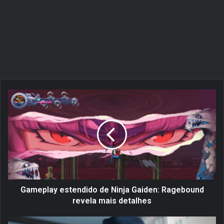
G
a
m
e
p
l
a
y
e
s
Gameplay estendido de Ninja Gaiden: Ragebound
t
revela mais detalhes
e
n
D