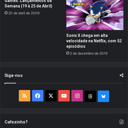
Games: Lançamentos da
p
a
Semana (19 à 25 de Abril)
o
y
20 de abril de 2009
s
c
i
h
t
e
i
g
Sonix X chega em alta
v
a
velocidade na Netflix, com 52
o
e
episódios
s
m
2 de dezembro de 2019
i
6
O
d
S
e
e
o
Siga-nos
A
u
n
t
d
u
R
F
X
Y
I
T
B
r
b
o
r
S
a
o
n
h
l
i
o
d
S
c
u
s
r
u
Cafezinho?