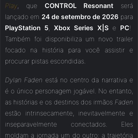
Play
, que
CONTROL Resonant
será
lançado em
24 de setembro de 2026
para
PlayStation 5
,
Xbox Series X|S
e
PC
!
Também foi disponibiliza um novo trailer
focado na história para você assistir e
procurar pistas escondidas.
Dylan Faden
está no centro da narrativa e
é o único personagem jogável. No entanto,
as histórias e os destinos dos irmãos
Faden
estão intrinsecamente, inevitavelmente e
inseparavelmente conectados. Eles
moldam a jornada um do outro: a trajetória