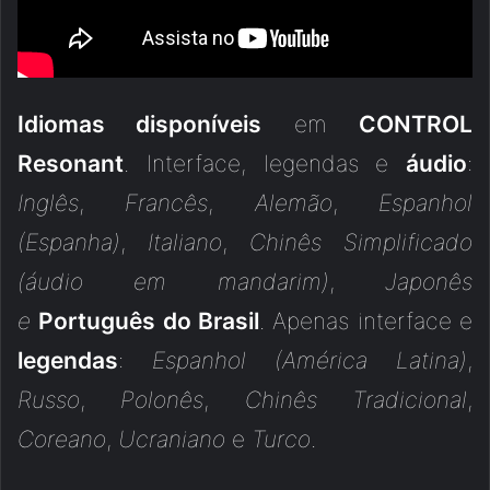
Idiomas disponíveis
em
CONTROL
Resonant
. Interface, legendas e
áudio
:
Inglês
,
Francês
,
Alemão
,
Espanhol
(Espanha)
,
Italiano
,
Chinês Simplificado
(áudio em mandarim)
,
Japonês
e
Português do Brasil
. Apenas interface e
legendas
:
Espanhol (América Latina)
,
Russo
,
Polonês
,
Chinês Tradicional
,
Coreano
,
Ucraniano
e
Turco
.