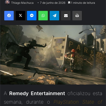
Thiago Machuca
7 de junho de 2026
1 minuto de leitura
Facebook
X
Messenger
WhatsApp
Telegram
Compartilhar via e-mail
Imprimir
A
Remedy Entertainment
oficializou esta
semana, durante o
PlayStation State of