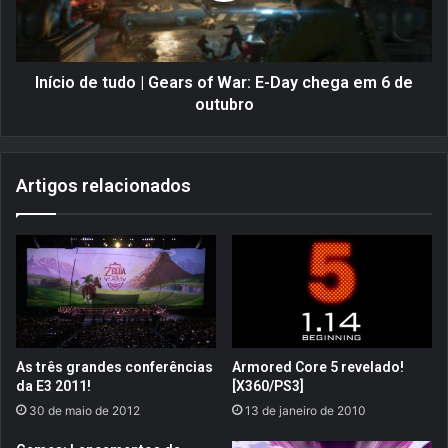
e
d
g
e
a
t
e
u
Início de tudo | Gears of War: E-Day chega em 6 de
m
d
outubro
1
o
7
|
d
G
Artigos relacionados
e
e
j
a
u
r
n
s
h
o
o
f
p
W
a
a
r
r
As três grandes conferências
Armored Core 5 revelado!
a
:
da E3 2011!
[X360/PS3]
d
E
30 de maio de 2012
13 de janeiro de 2010
i
-
s
D