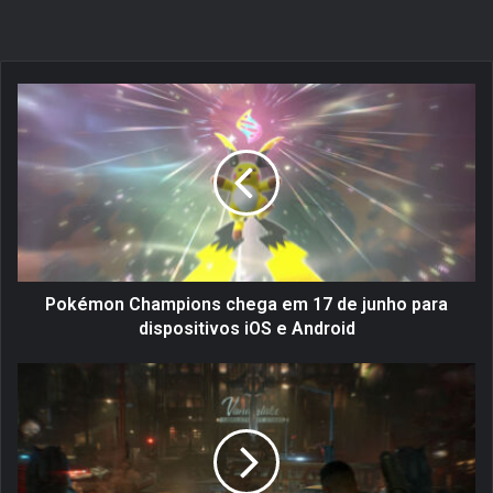
P
o
k
é
m
o
n
C
h
a
Pokémon Champions chega em 17 de junho para
m
dispositivos iOS e Android
p
i
I
o
n
n
í
s
c
c
i
h
o