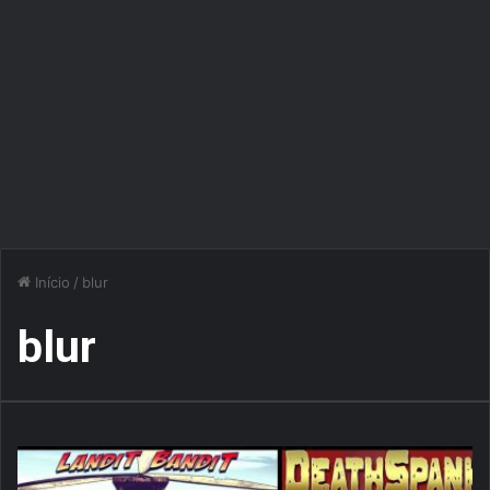
Início
/
blur
blur