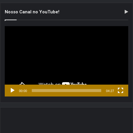
Nosso Canal no YouTube!
Tocador
de
vídeo
00:00
04:27