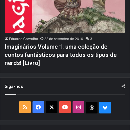
Eduardo Carvalho
22 de setembro de 2010
3
Imaginários Volume 1: uma coleção de
contos fantásticos para todos os tipos de
nerds! [Livro]
Siga-nos
R
F
X
Y
I
T
B
S
a
o
n
h
l