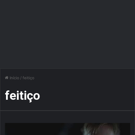
Início
/
feitiço
feitiço