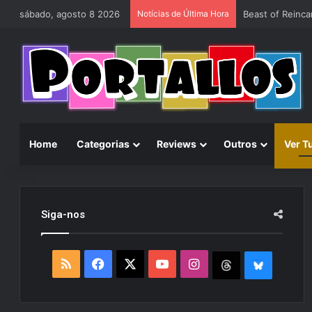
sábado, agosto 8 2026
Notícias de Última Hora
Home
Categorias
Reviews
Outros
Ver T
Siga-nos
R
F
X
Y
I
T
B
S
a
o
n
h
l