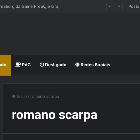
Beast of Reincarnation, da Game Freak, é lançado nos Consoles e PC
Posts
udo
PdC
Desligado
Redes Sociais
Início
/
romano scarpa
romano scarpa