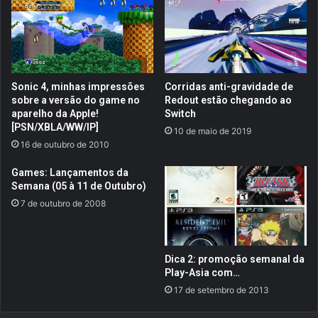
e
M
d
a
e
l
P
l
r
a
i
r
Sonic 4, minhas impressões
Corridas anti-gravidade de
n
d
sobre a versão do game no
Redout estão chegando ao
c
i
aparelho da Apple!
Switch
e
n
[PSN/XBLA/WW/IP]
10 de maio de 2019
O
C
16 de outubro de 2010
f
o
P
l
Games: Lançamentos da
e
d
Semana (05 à 11 de Outubro)
r
S
7 de outubro de 2008
s
h
i
a
a
d
o
Dica 2: promoção semanal da
w
Play-Asia com…
(
17 de setembro de 2013
S
N