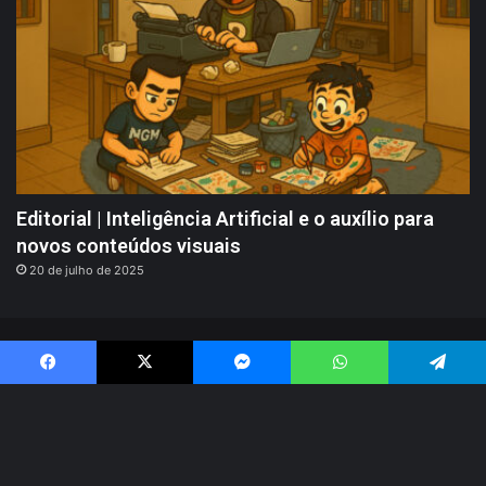
Editorial | Inteligência Artificial e o auxílio para
novos conteúdos visuais
20 de julho de 2025
Portallos @ 2008 - 2026 | Indicações, Análises, Notícias - Jogos,
Facebook
X
Messenger
WhatsApp
Telegram
Quadrinhos, Livros e mais!
RSS
Facebook
X
YouTube
Instagram
Threads
BlueS
B