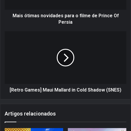
m
a
s
Mais ótimas novidades para o filme de Prince Of
n
Persia
o
v
[
i
R
d
e
a
t
d
r
e
o
s
G
p
a
a
m
r
e
[Retro Games] Maui Mallard in Cold Shadow (SNES)
a
s
o
]
f
M
Artigos relacionados
i
a
l
u
m
i