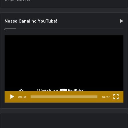
Nosso Canal no YouTube!
Tocador
de
vídeo
00:00
04:27