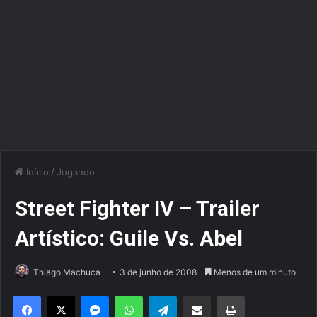
Início
/
Jogando
Street Fighter IV – Trailer
Artístico: Guile Vs. Abel
Thiago Machuca
3 de junho de 2008
Menos de um minuto
Facebook
X
Messenger
WhatsApp
Telegram
Compartilhar via e-mail
Imprimir