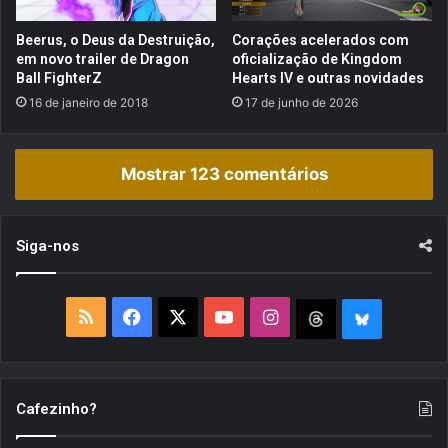
t
u
e
p
Beerus, o Deus da Destruição,
Corações acelerados com
m
l
em novo trailer de Dragon
oficialização de Kingdom
e
Ball FighterZ
Hearts IV e outras novidades
o
s
#
16 de janeiro de 2018
17 de junho de 2026
p
0
a
1
ç
!
Mostrar 123 comentários
o
p
a
r
Siga-nos
a
a
s
R
F
X
Y
I
T
B
a
g
S
a
o
n
h
l
a
J
S
c
u
s
r
u
Cafezinho?
i
n
e
T
t
e
e