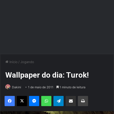
Início
/
Jogando
Wallpaper do dia: Turok!
Dakini
1 de maio de 2011
1 minuto de leitura
Facebook
X
Messenger
WhatsApp
Telegram
Compartilhar via e-mail
Imprimir