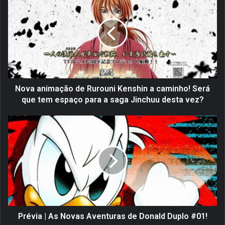
o
v
a
a
n
i
m
a
ç
Nova animação de Rurouni Kenshin a caminho! Será
ã
que tem espaço para a saga Jinchuu desta vez?
o
d
P
e
r
R
é
u
v
r
i
o
a
u
|
n
A
i
s
K
N
Prévia | As Novas Aventuras de Donald Duplo #01!
e