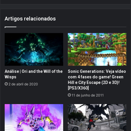
o
n
v
s
a
Artigos relacionados
h
s
i
A
n
v
a
e
c
n
a
t
m
u
i
r
n
a
Análise | Ori and the Will of the
Sonic Generations: Veja vídeo
h
s
Wisps
com 4 fases do game! Green
o
d
Hill e City Escape (2D e 3D)!
2 de abril de 2020
!
e
[PS3/X360]
S
D
11 de junho de 2011
e
o
r
n
á
a
q
l
u
d
e
D