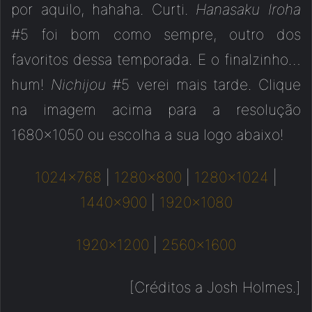
por aquilo, hahaha. Curti.
Hanasaku Iroha
#5 foi bom como sempre, outro dos
favoritos dessa temporada. E o finalzinho…
hum!
Nichijou
#5 verei mais tarde. Clique
na imagem acima para a resolução
1680×1050 ou escolha a sua logo abaixo!
1024×768
|
1280×800
|
1280×1024
|
1440×900
|
1920×1080
1920×1200
|
2560×1600
[Créditos a Josh Holmes.]