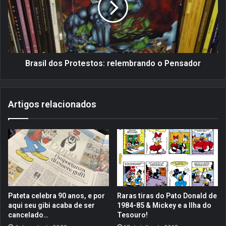
r
i
a
l
s
d
d
o
o
s
i
P
Brasil dos Protestos: relembrando o Pensador
O
r
S
o
n
t
Artigos relacionados
o
e
s
s
c
t
o
o
n
s
s
:
o
r
l
e
e
l
Pateta celebra 90 anos, e por
Raras tiras do Pato Donald de
s
e
aqui seu gibi acaba de ser
1984-85 & Mickey e a Ilha do
!
m
cancelado…
Tesouro!
b