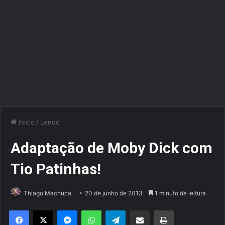
Início
/
Lendo
Adaptação de Moby Dick com
Tio Patinhas!
Thiago Machuca
20 de junho de 2013
1 minuto de leitura
Facebook
X
Messenger
WhatsApp
Telegram
Compartilhar via e-mail
Imprimir