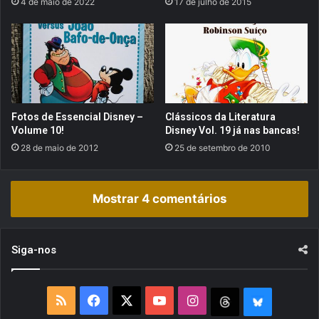
4 de maio de 2022
17 de julho de 2015
r
a
n
d
o
o
P
e
Fotos de Essencial Disney –
Clássicos da Literatura
n
Volume 10!
Disney Vol. 19 já nas bancas!
s
28 de maio de 2012
25 de setembro de 2010
a
d
o
Mostrar 4 comentários
r
Siga-nos
R
F
X
Y
I
T
B