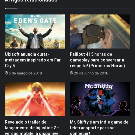
p
r
a
d
s
s
p
e
a
m
r
Q
a
u
o
a
Ubisoft anuncia curta-
Falllout 4 | 5 horas de
m
d
metragem inspirado em Far
gameplay para conversar a
u
r
Cry 5
respeito! (Primeiras Horas)
l
i
5 de março de 2018
20 de junho de 2016
t
n
i
h
p
o
l
s
a
-
y
J
e
á
r
d
Revelado o trailer de
Mr. Shifty é um indie game de
e
e
lançamento de Injustice 2 –
teletransporte para se
m
u
versão mobile já disponível
conhecer!