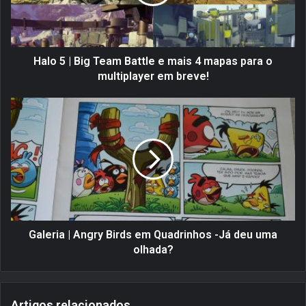
|
B
i
g
T
Halo 5 | Big Team Battle e mais 4 mapas para o
e
multiplayer em breve!
a
m
G
B
a
a
l
t
e
t
r
l
i
e
a
e
|
m
A
a
n
Galeria | Angry Birds em Quadrinhos -Já deu uma
i
g
olhada?
s
r
4
y
m
B
Artigos relacionados
a
i