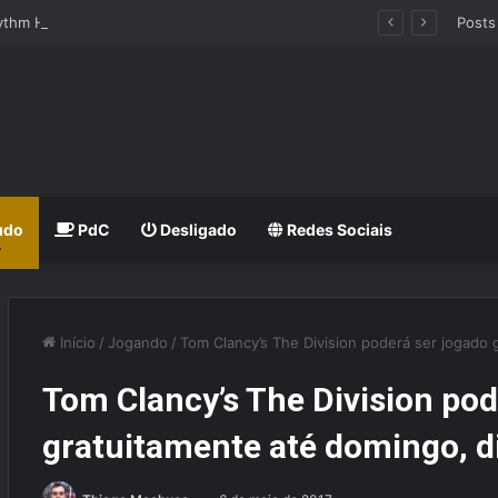
hythm Heaven Groove
Posts
udo
PdC
Desligado
Redes Sociais
Início
/
Jogando
/
Tom Clancy’s The Division poderá ser jogado 
Tom Clancy’s The Division pod
gratuitamente até domingo, di