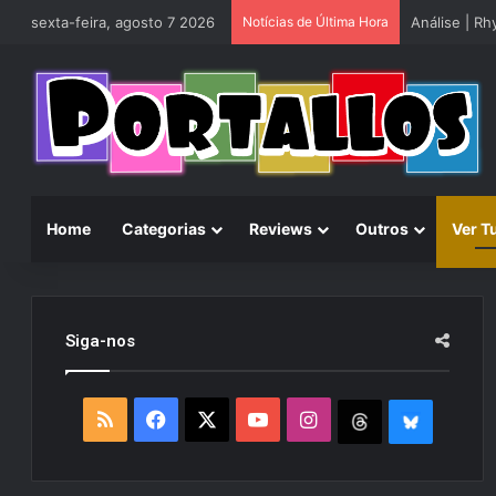
sexta-feira, agosto 7 2026
Notícias de Última Hora
Análise | R
Home
Categorias
Reviews
Outros
Ver T
Siga-nos
R
F
X
Y
I
T
B
S
a
o
n
h
l