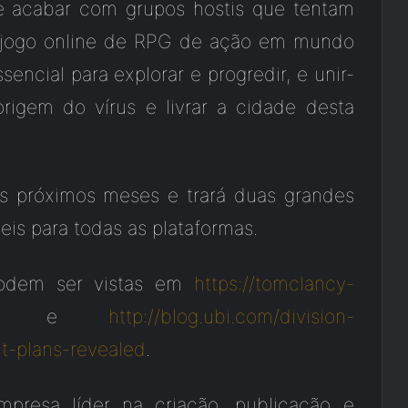
e acabar com grupos hostis que tentam
vo jogo online de RPG de ação em mundo
encial para explorar e progredir, e unir-
origem do vírus e livrar a cidade desta
s próximos meses e trará duas grandes
eis para todas as plataformas.
podem ser vistas em
https://tomclancy-
e
http://blog.ubi.com/division-
nt-plans-revealed
.
presa líder na criação, publicação e