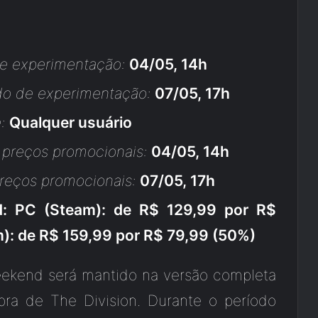
de experimentação:
04/05, 14h
do de experimentação:
07/05, 17h
:
Qualquer usuário
r preços promocionais:
04/05, 14h
reços promocionais:
07/05, 17h
d: PC (Steam): de R$ 129,99 por R$
): de R$ 159,99 por R$ 79,99 (50%)
eekend será mantido na versão completa
ra de The Division. Durante o período