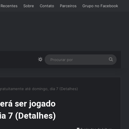
 Recentes
Sobre
Contato
Parceiros
Grupo no Facebook
Switch skin
Procura
por
gratuitamente até domingo, dia 7 (Detalhes)
erá ser jogado
a 7 (Detalhes)