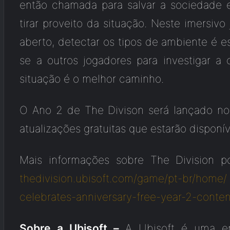
então chamada para salvar a sociedade 
tirar proveito da situação. Neste imersi
aberto, detectar os tipos de ambiente é ess
se a outros jogadores para investigar a 
situação é o melhor caminho.
O Ano 2 de The Divison será lançado no
atualizações gratuitas que estarão disponív
Mais informações sobre The Division 
thedivision.ubisoft.com/game/pt-br/home/
celebrates-anniversary-free-year-2-conte
Sobre a Ubisoft –
A Ubisoft é uma em