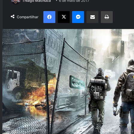
Thiago Machuca
6 de maio de 2017
Facebook
X
Messenger
Compartilhar via e-mail
Imprimir
Compartilhar