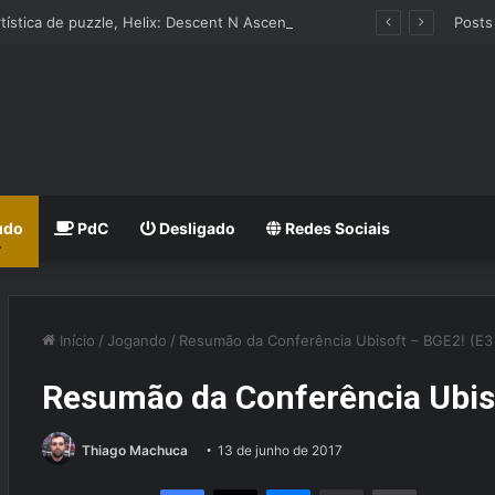
Aventura artística de puzzle, Helix: Descent N Ascent chega ao Nintendo Switch e PC
Posts
udo
PdC
Desligado
Redes Sociais
Início
/
Jogando
/
Resumão da Conferência Ubisoft – BGE2! (E3
Resumão da Conferência Ubiso
Thiago Machuca
13 de junho de 2017
Facebook
X
Messenger
Compartilhar via e-mail
Imprimir