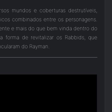
rsos mundos e coberturas destrutíveis,
ticos combinados entre os personagens.
ente e mais do que bem vinda dentro do
a forma de revitalizar os Rabbids, que
ncularam do Rayman.