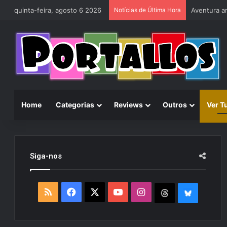
quinta-feira, agosto 6 2026
Notícias de Última Hora
Home
Categorias
Reviews
Outros
Ver T
Siga-nos
R
F
X
Y
I
T
B
S
a
o
n
h
l