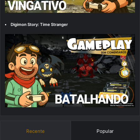
Digimon Story: Time Stranger
Recente
Popular