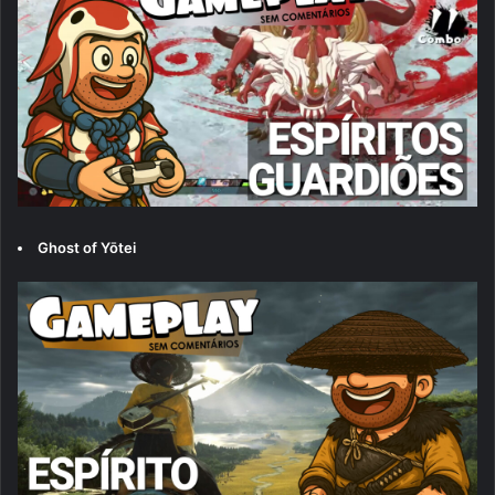
Ghost of Yōtei