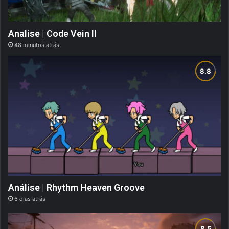
Analise | Code Vein II
48 minutos atrás
Análise | Rhythm Heaven Groove
6 dias atrás