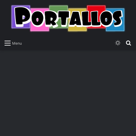
Switch
P
Menu