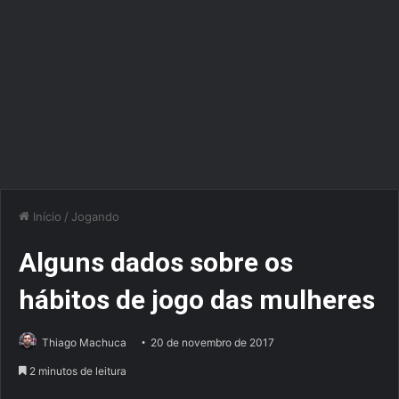
Início
/
Jogando
Alguns dados sobre os
hábitos de jogo das mulheres
Thiago Machuca
20 de novembro de 2017
2 minutos de leitura