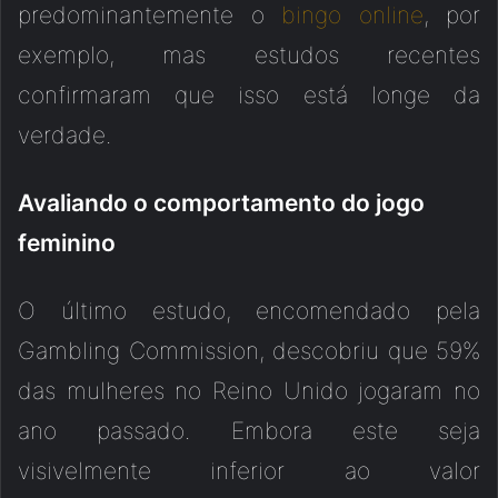
predominantemente o
bingo online
, por
exemplo, mas estudos recentes
confirmaram que isso está longe da
verdade.
Avaliando o comportamento do jogo
feminino
O último estudo, encomendado pela
Gambling Commission, descobriu que 59%
das mulheres no Reino Unido jogaram no
ano passado. Embora este seja
visivelmente inferior ao valor