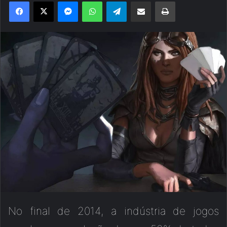
Facebook
X
Messenger
WhatsApp
Telegram
Compartilhar via e-mail
Imprimir
No final de 2014, a indústria de jogos