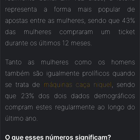
representa a forma mais popular de
apostas entre as mulheres, sendo que 43%
das mulheres compraram um ticket
durante os últimos 12 meses.
Tanto as mulheres como os homens
também são igualmente prolíficos quando
se trata de
máquinas caça niquel
, sendo
que 23% dos dois dados demográficos
compram estes regularmente ao longo do
último ano.
O que esses números significam?