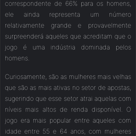
correspondente de 66% para os homens,
ele ainda representa um número
relativamente grande e provavelmente
surpreenderá aqueles que acreditam que o
jogo é uma indústria dominada pelos
homens.
Curiosamente, são as mulheres mais velhas
que são as mais ativas no setor de apostas,
sugerindo que esse setor atrai aquelas com
níveis mais altos de renda disponível. O
jogo era mais popular entre aqueles com
idade entre 55 e 64 anos, com mulheres