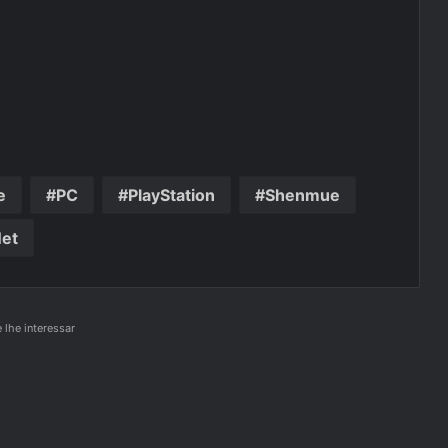
e
PC
PlayStation
Shenmue
Net
lhe interessar