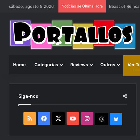
sábado, agosto 8 2026
Notícias de Última Hora
Home
Categorias
Reviews
Outros
Ver T
Siga-nos
R
F
X
Y
I
T
B
S
a
o
n
h
l