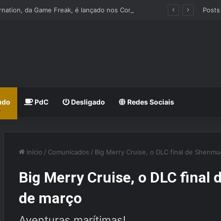
Beast of Reincarnation, da Game Freak, é lançado nos Consoles e PC
Posts
udo
PdC
Desligado
Redes Sociais
Início
/
Comunicados
/
Big Merry Cruise, o DLC final de Shenmu
Big Merry Cruise, o DLC final
de março
Aventuras marítimas!