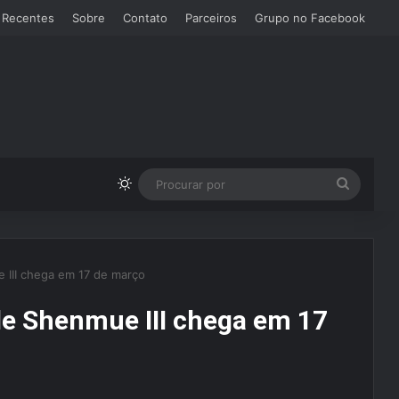
 Recentes
Sobre
Contato
Parceiros
Grupo no Facebook
Switch skin
Procura
por
e III chega em 17 de março
 de Shenmue III chega em 17