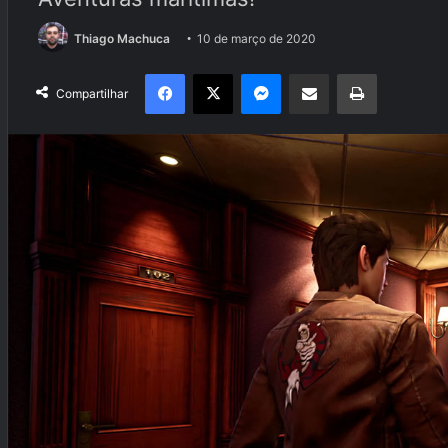
Thiago Machuca
10 de março de 2020
Facebook
X
Messenger
Compartilhar via e-mail
Imprimir
Compartilhar