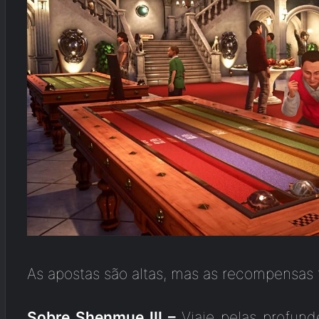
As apostas são altas, mas as recompensa
Sobre Shenmue III –
Viaje pelas profun