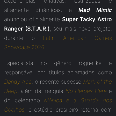
experiências criativas, estilizadas e
altamente dinâmicas, a
Mad Mimic
anunciou oficialmente
Super Tacky Astro
Ranger (S.T.A.R.)
, seu mais novo projeto,
durante o
Latin American Games
Showcase 2026
.
Especialista no gênero roguelike e
responsável por títulos aclamados como
Dandy Ace
, o recente sucesso
Mark of the
Deep
, além da franquia
No Heroes Here
e
do celebrado
Mônica e a Guarda dos
Coelhos
, o estúdio brasileiro retorna com