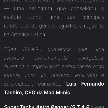
— uma assinatura que consolidou o
estúdio como uma das principais
referências do gênero roguelike e roguelite
na América Latina.
“Com S.T.A.R., queremos criar uma
aventura extremamente energética,
divertida e imprevisível, combinando ação
intensa com um universo estilizado e
carismático”
, comentou
Luis Fernando
Tashiro, CEO da Mad Mimic
.
Super Tacky Astro Ranger (S.T.A.R.)
será