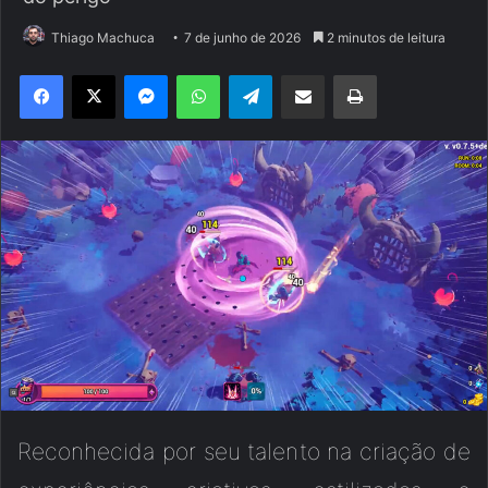
Thiago Machuca
7 de junho de 2026
2 minutos de leitura
Facebook
X
Messenger
WhatsApp
Telegram
Compartilhar via e-mail
Imprimir
Reconhecida por seu talento na criação de