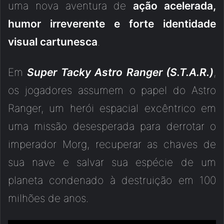
uma nova aventura de
ação acelerada,
humor irreverente e forte identidade
visual cartunesca
.
Em
Super Tacky Astro Ranger (S.T.A.R.)
,
os jogadores assumem o papel do Astro
Ranger, um herói espacial excêntrico em
uma missão desesperada para derrotar o
imperador Morg, recuperar as chaves de
sua nave e salvar sua espécie de um
planeta condenado à destruição em 100
milhões de anos.