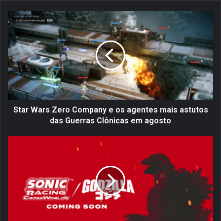
S
t
a
r
W
a
r
s
Z
e
Star Wars Zero Company e os agentes mais astutos
r
das Guerras Clônicas em agosto
o
C
S
o
e
m
g
p
a
a
o
n
f
y
i
e
c