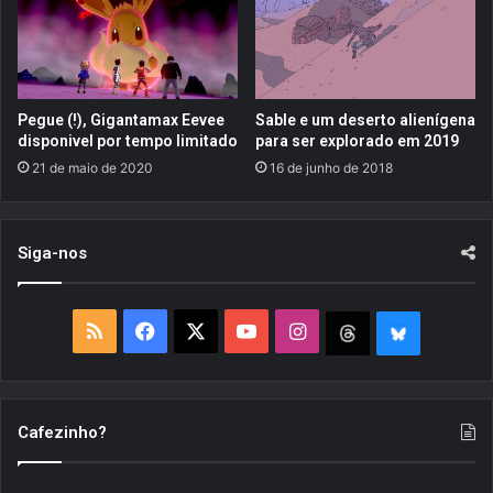
s
n
G
g
u
:
e
C
r
r
Pegue (!), Gigantamax Eevee
Sable e um deserto alienígena
r
o
disponivel por tempo limitado
para ser explorado em 2019
a
s
21 de maio de 2020
16 de junho de 2018
s
s
C
W
l
o
ô
Siga-nos
r
n
l
i
d
c
s
R
F
X
Y
I
T
B
a
e
s
r
S
a
o
n
h
l
e
e
m
v
S
c
u
s
r
u
Cafezinho?
a
e
g
e
T
t
l
e
e
o
a