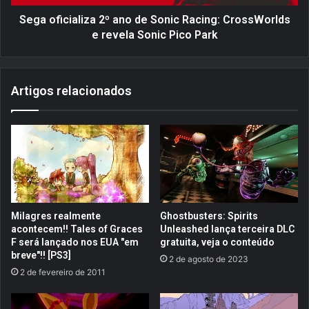
o
i
s
a
Sega oficializa 2º ano de Sonic Racing: CrossWorlds
a
l
e revela Sonic Pico Park
g
i
e
z
n
a
Artigos relacionados
t
2
e
º
s
a
m
n
a
o
i
d
s
e
a
S
s
o
Milagres realmente
Ghostbusters: Spirits
t
n
acontecem!! Tales of Graces
Unleashed lança terceira DLC
u
i
F será lançado nos EUA "em
gratuita, veja o conteúdo
t
c
breve"!! [PS3]
2 de agosto de 2023
o
R
2 de fevereiro de 2011
s
a
d
c
a
i