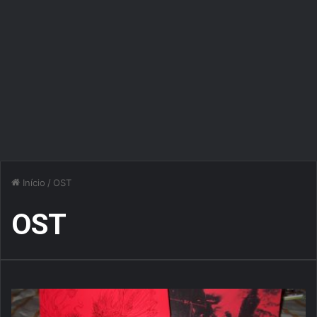
Início
/
OST
OST