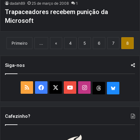
dadah89
25 de março de 2008
1
Trapaceadores recebem punição da
Microsoft
Primeiro
...
«
4
5
6
7
8
Siga-nos
R
F
X
Y
I
T
B
S
a
o
n
h
l
S
c
u
s
r
u
Cafezinho?
e
T
t
e
e
b
u
a
a
S