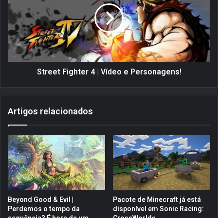
M
e
a
e
r
t
i
F
o
i
G
g
a
h
Street Fighter 4 | Vídeo e Personagens!
l
t
a
e
x
r
Artigos relacionados
y
4
|
V
í
d
e
o
e
P
Beyond Good & Evil |
Pacote de Minecraft já está
e
Perdemos o tempo da
disponível em Sonic Racing:
r