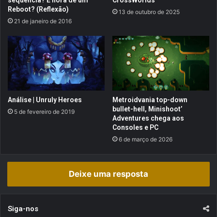
sequência? É hora de um
CrossWorlds
s
Reboot? (Reflexão)
13 de outubro de 2025
o
21 de janeiro de 2016
n
a
g
e
n
s
!
Análise | Unruly Heroes
Metroidvania top-down
bullet-hell, Minishoot’
5 de fevereiro de 2019
Adventures chega aos
Consoles e PC
6 de março de 2026
Deixe uma resposta
Siga-nos