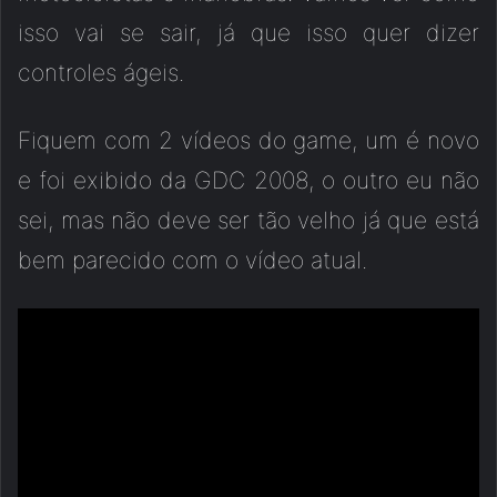
isso vai se sair, já que isso quer dizer
controles ágeis.
Fiquem com 2 vídeos do game, um é novo
e foi exibido da GDC 2008, o outro eu não
sei, mas não deve ser tão velho já que está
bem parecido com o vídeo atual.