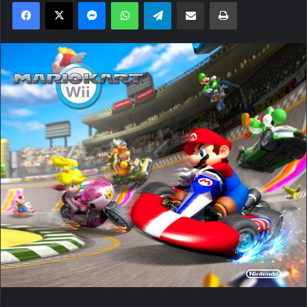
Facebook
X
Messenger
WhatsApp
Telegram
Compartilhar via e-mail
Imprimir