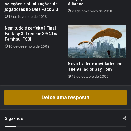
g
m
seleções e atualizações de
Alliance!
a
a
jogadores no Data Pack 3.0
29 de novembro de 2010
n
i
15 de fevereiro de 2018
n
o
!
r
Nem tudo é perfeito? Final
e
Fantasy XIII recebe 39/40 na
s
Famitsu [PS3]
g
10 de dezembro de 2009
a
m
e
Novo trailer e novidades em
s
The Ballad of Gay Tony
d
15 de outubro de 2009
a
d
é
Deixe uma resposta
c
a
d
a
Siga-nos
!
[