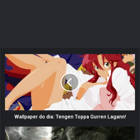
W
a
l
l
p
a
p
e
r
d
Wallpaper do dia: Tengen Toppa Gurren Lagann!
o
d
G
i
a