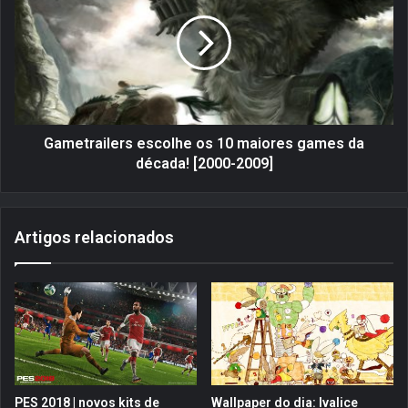
a
m
:
e
T
t
e
r
n
a
g
i
e
l
n
e
Gametrailers escolhe os 10 maiores games da
T
r
década! [2000-2009]
o
s
p
e
p
s
Artigos relacionados
a
c
G
o
u
l
r
h
r
e
e
o
n
s
L
1
a
0
PES 2018 | novos kits de
Wallpaper do dia: Ivalice