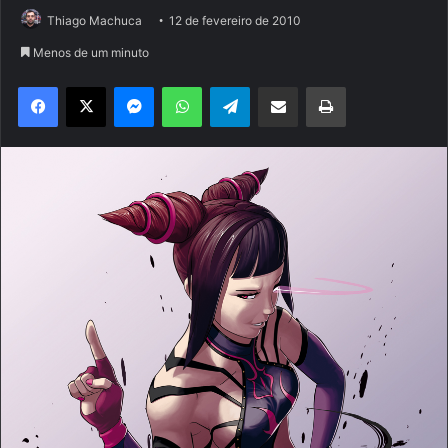
Thiago Machuca
12 de fevereiro de 2010
Menos de um minuto
Facebook
X
Messenger
WhatsApp
Telegram
Compartilhar via e-mail
Imprimir