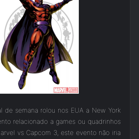
nal de semana rolou nos EUA a New York
to relacionado a games ou quadrinhos
rvel vs Capcom 3, este evento não iria