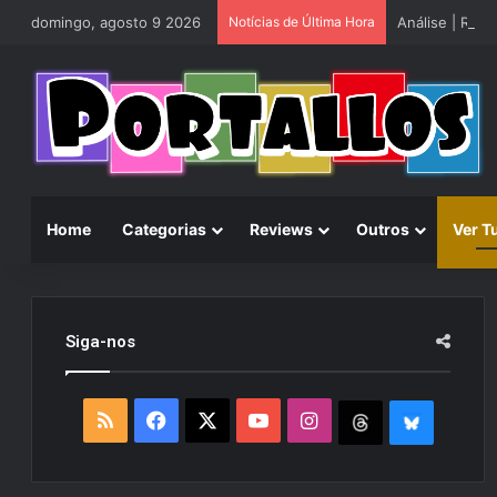
domingo, agosto 9 2026
Notícias de Última Hora
Análise | Rhy
Home
Categorias
Reviews
Outros
Ver T
Siga-nos
R
F
X
Y
I
T
B
S
a
o
n
h
l