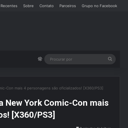
 Recentes
Sobre
Contato
Parceiros
Grupo no Facebook
Switch skin
Procura
por
ic-Con mais 4 personagens são oficializados! [X360/PS3]
 a New York Comic-Con mais
os! [X360/PS3]