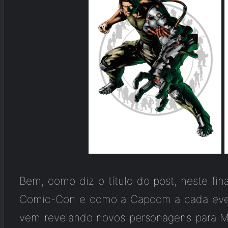
Bem, como diz o título do post, neste fi
Comic-Con e como a Capcom a cada even
vem revelando novos personagens para Ma