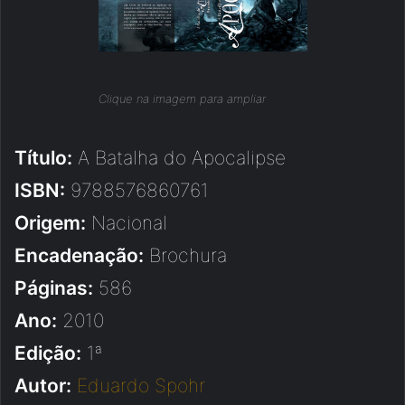
Clique na imagem para ampliar
Título:
A Batalha do Apocalipse
ISBN:
9788576860761
Origem:
Nacional
Encadenação:
Brochura
Páginas:
586
Ano:
2010
Edição:
1ª
Autor:
Eduardo Spohr