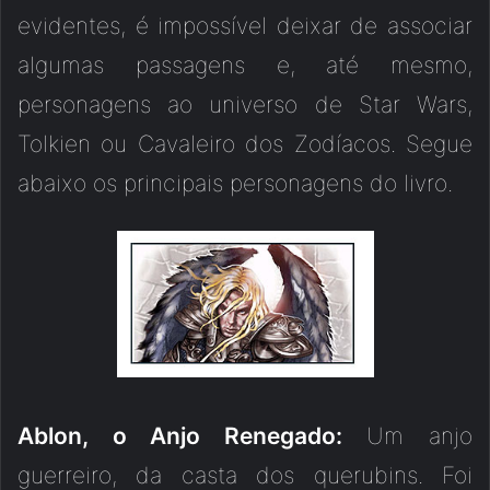
evidentes, é impossível deixar de associar
algumas passagens e, até mesmo,
personagens ao universo de Star Wars,
Tolkien ou Cavaleiro dos Zodíacos. Segue
abaixo os principais personagens do livro.
Ablon, o Anjo Renegado:
Um anjo
guerreiro, da casta dos querubins. Foi