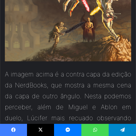
A imagem acima é a contra capa da edição
da NerdBooks, que mostra a mesma cena
da capa de outro ângulo. Nesta podemos
perceber, além de Miguel e Ablon em
duelo, Lúcifer mais recuado observando
com suas asas de morcego retraídas e o