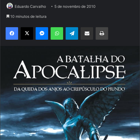
Eduardo Carvalho
5 de novembro de 2010
10 minutos de leitura
Facebook
X
Messenger
WhatsApp
Telegram
Compartilhar via e-mail
Imprimir