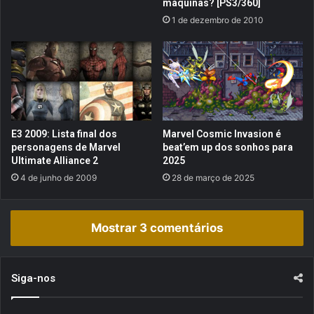
máquinas? [PS3/360]
c
i
1 de dezembro de 2010
o
o
m
&
p
L
e
u
n
i
s
g
a
i
s
:
E3 2009: Lista final dos
Marvel Cosmic Invasion é
!
D
personagens de Marvel
beat’em up dos sonhos para
(
r
Ultimate Alliance 2
2025
O
e
4 de junho de 2009
28 de março de 2025
p
a
i
m
n
T
Mostrar 3 comentários
i
e
ã
a
o
m
)
?
Siga-nos