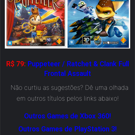
R$ 79:
Puppeteer
/
Ratchet & Clank Full
Frontal Assault
Não curtiu as sugestões? Dê uma olhada
em outros títulos pelos links abaixo!
Outros Games de Xbox 360!
Outros Games de PlayStation 3!