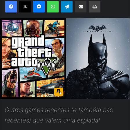
Facebook
X
Messenger
WhatsApp
Telegram
Compartilhar via e-mail
Imprimir
Outros games recentes (e também não
recentes) que valem uma espiada!