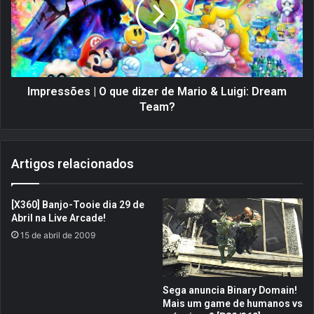
f
r
i
e
o
s
s
s
t
õ
e
e
m
s
Impressões | O que dizer de Mario & Luigi: Dream
p
|
Team?
o
O
r
q
á
u
Artigos relacionados
r
e
i
d
o
i
[X360] Banjo-Tooie dia 29 de
s
z
Abril na Live Arcade!
e
e
15 de abril de 2009
s
r
u
d
a
e
s
M
Sega anuncia Binary Domain!
r
a
Mais um game de humanos vs
e
r