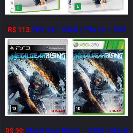
R$ 113:
Fifa 14 – X360
/
Fifa 14 – PS3
R$ 39:
Metal Gear Rising – X360
/
Metal