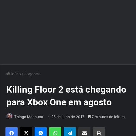
Início
/
Jogando
Killing Floor 2 está chegando
para Xbox One em agosto
Thiago Machuca
25 de julho de 2017
7 minutos de leitura
Facebook
X
Messenger
WhatsApp
Telegram
Compartilhar via e-mail
Imprimir