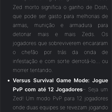
Zed morto significa o ganho de Dosh,
que pode ser gasto para melhorias de
armas, munição e armadura para
detonar mais e mais Zeds. Os
jogadores que sobreviverem encararam
o chefão por trás da onda de
infestação e com sorte derrotá-lo… ou
morrer tentando.
Versus Survival Game Mode: Jogue
PvP com até 12 Jogadores
– Seja um
Zed! Um modo PvP para 12 jogadores
onde duas equipes se revezam jogando