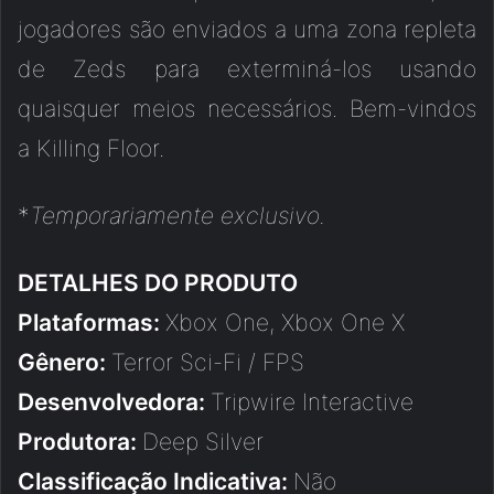
jogadores são enviados a uma zona repleta
de Zeds para exterminá-los usando
quaisquer meios necessários. Bem-vindos
a Killing Floor.
*
Temporariamente exclusivo.
DETALHES DO PRODUTO
Plataformas:
Xbox One, Xbox One X
Gênero:
Terror Sci-Fi / FPS
Desenvolvedora:
Tripwire Interactive
Produtora:
Deep Silver
Classificação Indicativa:
Não