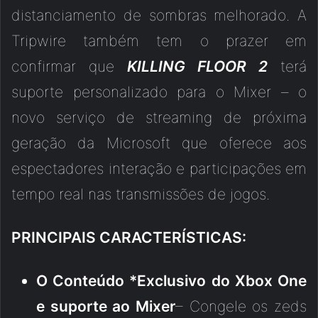
distanciamento de sombras melhorado. A
Tripwire também tem o prazer em
confirmar que
KILLING FLOOR 2
terá
suporte personalizado para o Mixer – o
novo serviço de streaming de próxima
geração da Microsoft que oferece aos
espectadores interação e participações em
tempo real nas transmissões de jogos.
PRINCIPAIS CARACTERÍSTICAS:
O Conteúdo *Exclusivo do Xbox One
e suporte ao Mixer
– Congele os zeds