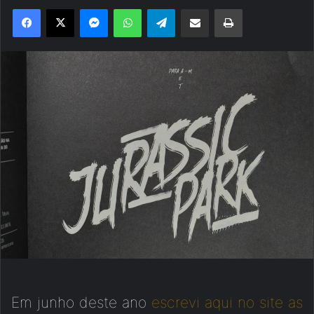
Facebook
X
Messenger
WhatsApp
Telegram
Compartilhar via e-mail
Imprimir
Em junho deste ano
escrevi aqui no site as