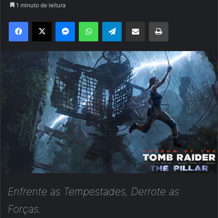
1 minuto de leitura
Facebook
X
Messenger
WhatsApp
Telegram
Compartilhar via e-mail
Imprimir
Enfrente as Tempestades, Derrote as
Forças.