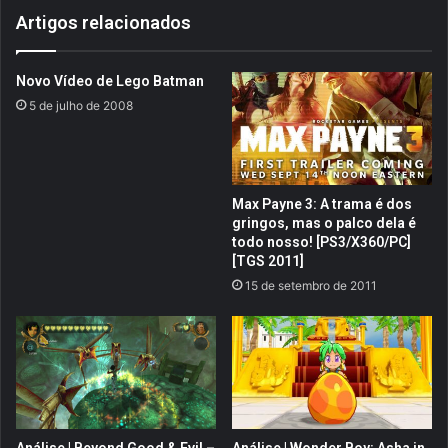
m
f
Artigos relacionados
a
e
d
i
e
s
Novo Vídeo de Lego Batman
r
S
e
5 de julho de 2008
t
c
r
o
a
m
n
p
g
Max Payne 3: A trama é dos
e
e
gringos, mas o palco dela é
n
2
todo nosso! [PS3/X360/PC]
s
t
[TGS 2011]
a
e
15 de setembro de 2011
s
m
p
C
a
a
r
p
a
t
j
a
o
i
g
n
Análise | Beyond Good & Evil –
Análise | Wonder Boy: Asha in