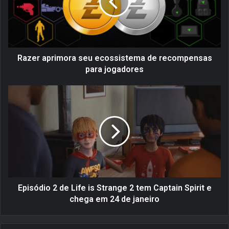
r
a
p
r
i
m
Razer aprimora seu ecossistema de recompensas
o
para jogadores
r
a
E
s
p
e
i
u
s
e
ó
c
d
o
i
s
o
s
2
i
d
Episódio 2 de Life is Strange 2 tem Captain Spirit e
s
e
chega em 24 de janeiro
t
L
e
i