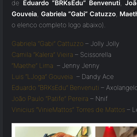
de
Eduardo “BRKsEdu” Benvenuti
,
Joã
Gouveia
,
Gabriela “Gabi” Catuzzo
,
Maet
o elenco completo logo abaixo).
Gabriela “Gabi”
Cattuzzo
– Jolly Jolly
Camila “Kalera” Vieira
– Scissorella
“Maethe” Lima
– Jenny Jenny
Luis “LJoga” Gouveia
– Dandy Ace
Eduardo “BRKsEdu” Benvenuti
– Axolangel
João Paulo “Patife”
Pereira
– Nnif
Vinicius “VinieMattos”
Torres de Mattos
– Le