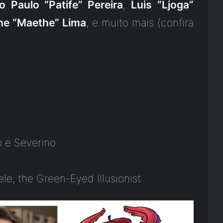
o Paulo “Patife” Pereira
,
Luis “Ljoga”
he “Maethe” Lima
, e muito mais (confira
o e
Severino
le, the Green-Eyed Illusionist