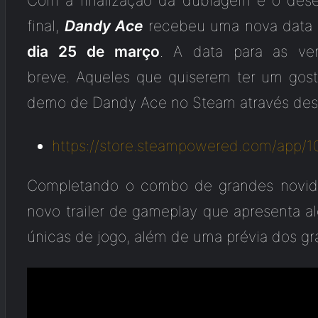
Com a finalização da dublagem e o des
final,
Dandy Ace
recebeu uma nova data
dia 25 de março
. A data para as ve
breve. Aqueles que quiserem ter um gost
demo de Dandy Ace no Steam através dest
https://store.steampowered.
com/app/1
Completando o combo de grandes novi
novo trailer de gameplay que apresenta al
únicas de jogo, além de uma prévia dos gr