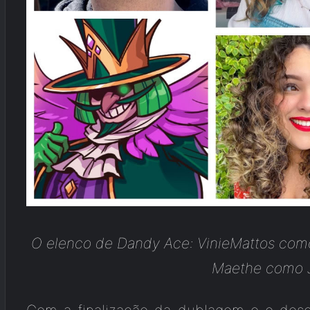
O elenco de Dandy Ace: VinieMattos como 
Maethe como 