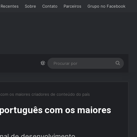
 Recentes
Sobre
Contato
Parceiros
Grupo no Facebook
Switch skin
Procura
por
com os maiores criadores de conteúdo do país
português com os maiores
s
inal de desenvolvimento