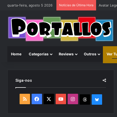
quarta-feira, agosto 5 2026
Notícias de Última Hora
Home
Categorias
Reviews
Outros
Ver T
Siga-nos
R
F
X
Y
I
T
B
S
a
o
n
h
l