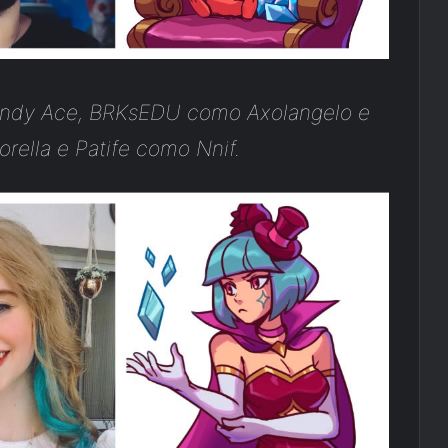
andy Ace, BRKsEDU como Axolangelo e
rella e Patife como Nnif.