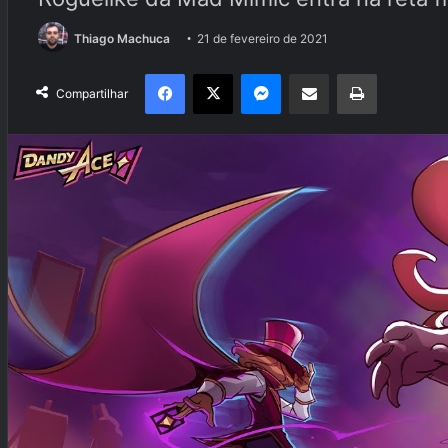
Thiago Machuca
21 de fevereiro de 2021
Facebook
X
Messenger
Compartilhar via e-mail
Imprimir
Compartilhar