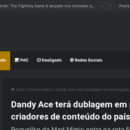
Avatar Legends: The Fighting Game é lançado nos consoles e PC
Posts
udo
PdC
Desligado
Redes Sociais
Início
/
Comunicados
/
Dandy Ace terá dublagem em português 
Dandy Ace terá dublagem em 
criadores de conteúdo do paí
Roguelike da Mad Mimic entra na reta f