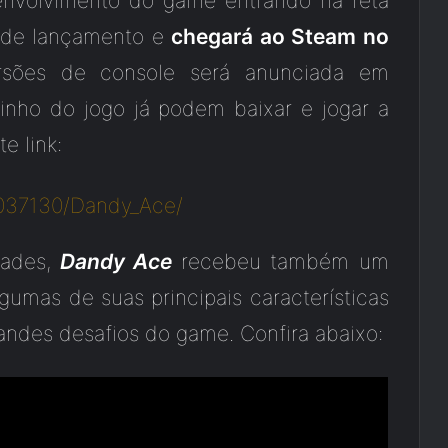
envolvimento do game entrando na reta
 de lançamento e
chegará ao Steam no
rsões de console será anunciada em
inho do jogo já podem baixar e jogar a
e link:
037130/Dandy_Ace/
dades,
Dandy Ace
recebeu também um
gumas de suas principais características
andes desafios do game. Confira abaixo: