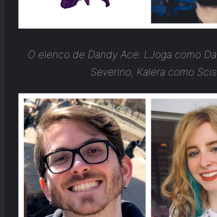
O elenco de Dandy Ace: LJoga como D
Severino, Kalera como Sciso