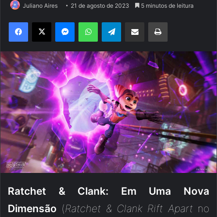
Juliano Aires
21 de agosto de 2023
5 minutos de leitura
Facebook
X
Messenger
WhatsApp
Telegram
Compartilhar via e-mail
Imprimir
Ratchet & Clank: Em Uma Nova
Dimensão
(
Ratchet & Clank Rift Apart
no