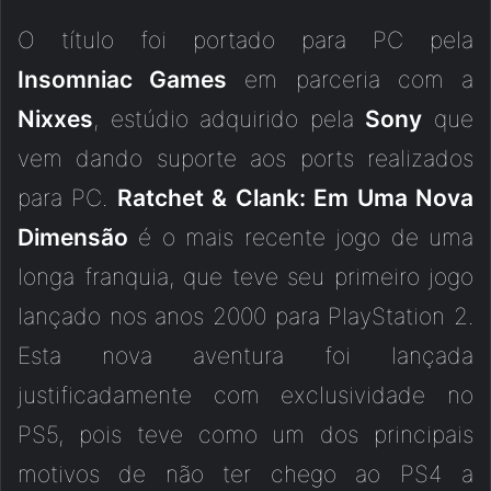
O título foi portado para PC pela
Insomniac Games
em parceria com a
Nixxes
, estúdio adquirido pela
Sony
que
vem dando suporte aos ports realizados
para PC.
Ratchet & Clank: Em Uma Nova
Dimensão
é o mais recente jogo de uma
longa franquia, que teve seu primeiro jogo
lançado nos anos 2000 para PlayStation 2.
Esta nova aventura foi lançada
justificadamente com exclusividade no
PS5, pois teve como um dos principais
motivos de não ter chego ao PS4 a