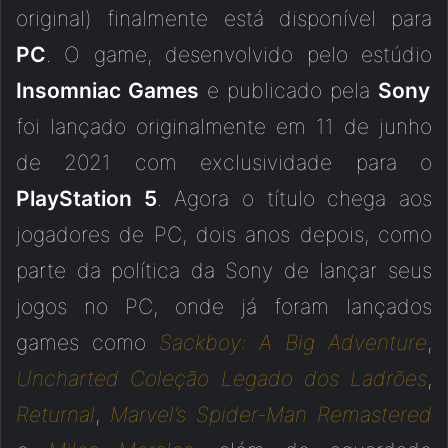
original) finalmente está disponível para
PC
. O game, desenvolvido pelo estúdio
Insomniac Games
e publicado pela
Sony
foi lançado originalmente em 11 de junho
de 2021 com exclusividade para o
PlayStation 5
. Agora o título chega aos
jogadores de PC, dois anos depois, como
parte da política da Sony de lançar seus
jogos no PC, onde já foram lançados
games como
Sackboy: A Big Adventure
,
Uncharted Coleção Legado dos Ladrões
,
Returnal
,
Marvel’s Spider-Man Remastered