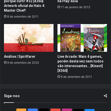
porque curti! #32 [X360]
na Play-Asia
n
i
Artwork oficial de Halo 4:
17 de janeiro de 2012
a
a
Master Chief!
g
d
8 de setembro de 2011
e
o
n
r
s
d
d
e
e
P
O
e
n
r
e
s
Análise | Spiritfarer
Live Arcade: Mais 4 games,
P
o
porém desta vez nem todos
9 de setembro de 2020
i
n
são interessantes… [Kinect]
e
[X360]
a
c
g
8 de setembro de 2011
e
e
:
n
P
s
Siga-nos
i
r
a