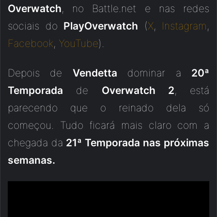
Overwatch
, no Battle.net e nas redes
sociais do
PlayOverwatch
(
X
,
Instagram
,
Facebook
,
YouTube
).
Depois de
Vendetta
dominar a
20ª
Temporada
de
Overwatch 2
, está
parecendo que o reinado dela só
começou. Tudo ficará mais claro com a
chegada da
21ª Temporada nas próximas
semanas.