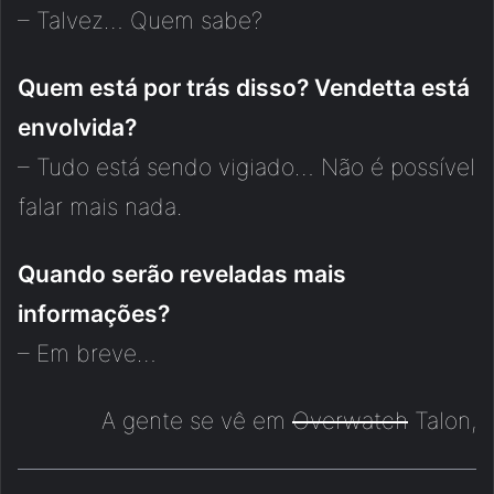
– Talvez… Quem sabe?
Quem está por trás disso? Vendetta está
envolvida?
– Tudo está sendo vigiado… Não é possível
falar mais nada.
Quando serão reveladas mais
informações?
– Em breve…
A gente se vê em
Overwatch
Talon,