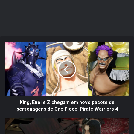
K
i
n
g
,
E
n
e
l
e
King, Enel e Z chegam em novo pacote de
Z
personagens de One Piece: Pirate Warriors 4
c
h
C
e
o
g
d