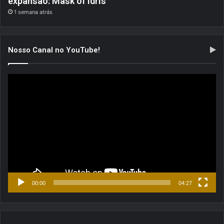
expansão: Mask of Idris
1 semana atrás
Nosso Canal no YouTube!
Tocador
de
vídeo
00:00
04:27