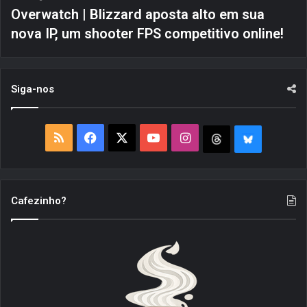
Overwatch | Blizzard aposta alto em sua
nova IP, um shooter FPS competitivo online!
Siga-nos
R
F
X
Y
I
T
B
S
a
o
n
h
l
S
c
u
s
r
u
Cafezinho?
e
T
t
e
e
b
u
a
a
S
o
b
g
d
k
o
e
r
s
y