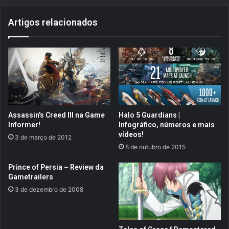
.
.
Artigos relacionados
B
a
n
j
o
&
K
a
z
Assassin's Creed III na Game
Halo 5 Guardians |
o
Informer!
Infográfico, números e mais
o
vídeos!
3 de março de 2012
i
8 de outubro de 2015
e
(
Prince of Persia – Review da
N
Gametrailers
6
3 de dezembro de 2008
4
)