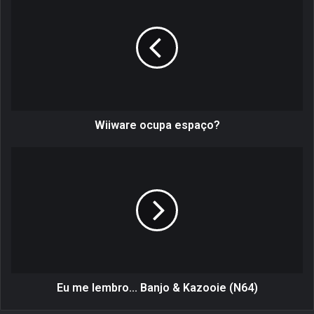
i
i
w
a
r
e
o
c
u
Wiiware ocupa espaço?
p
a
E
e
u
s
m
p
e
a
l
ç
e
o
m
?
b
r
o
Eu me lembro... Banjo & Kazooie (N64)
.