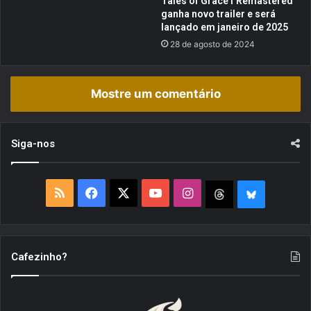
Tales of Grace f Remastered
ganha novo trailer e será
lançado em janeiro de 2025
28 de agosto de 2024
Mostre um comentário
Siga-nos
R
F
X
Y
I
T
B
S
a
o
n
h
l
S
c
u
s
r
u
Cafezinho?
e
T
t
e
e
b
u
a
a
S