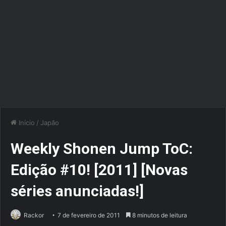
Início
/
Japão
Weekly Shonen Jump ToC:
Edição #10! [2011] [Novas
séries anunciadas!]
Rackor
7 de fevereiro de 2011
8 minutos de leitura