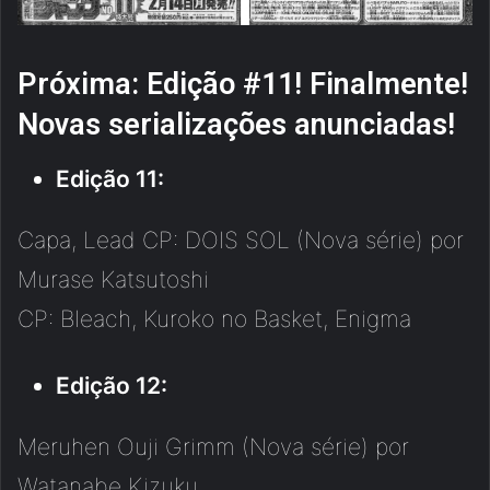
Próxima: Edição #11! Finalmente!
Novas serializações anunciadas!
Edição 11:
Capa, Lead CP: DOIS SOL (Nova série) por
Murase Katsutoshi
CP: Bleach, Kuroko no Basket, Enigma
Edição
12:
Meruhen Ouji Grimm (Nova série) por
Watanabe Kizuku