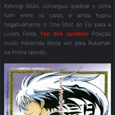
Ashirogi Muto, conseguiu quebrar o clima
ruim entre os caras, e ainda hypou
negativamente o One-Shot do Eiji para a
Love’s Festa.
Fim dos spoilers!
Posição
muito merecida desta vez para Bukuman
na minha opinião.