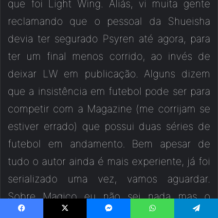
que foi Light Wing. Aliás, vi muita gente
reclamando que o pessoal da Shueisha
devia ter segurado Psyren até agora, para
ter um final menos corrido, ao invés de
deixar LW em publicação. Alguns dizem
que a insistência em futebol pode ser para
competir com a Magazine (me corrijam se
estiver errado) que possui duas séries de
futebol em andamento. Bem apesar de
tudo o autor ainda é mais experiente, já foi
serializado uma vez, vamos aguardar.
Sobre Magico eu não sei nada mas o
conceito (magia e fantasia) chamou