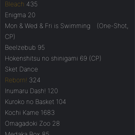
Bleach
435
Enigma 20
Mon & Wed & Fri is Swimming (One-Shot,
CP)
Beelzebub 95
Hokenshitsu no shinigami 69 (CP)
Sket Dance
Reborn!
324
Inumaru Dash! 120
Kuroko no Basket 104
Kochi Kame 1683
Omagadoki Zoo 28
Medaka Box 85