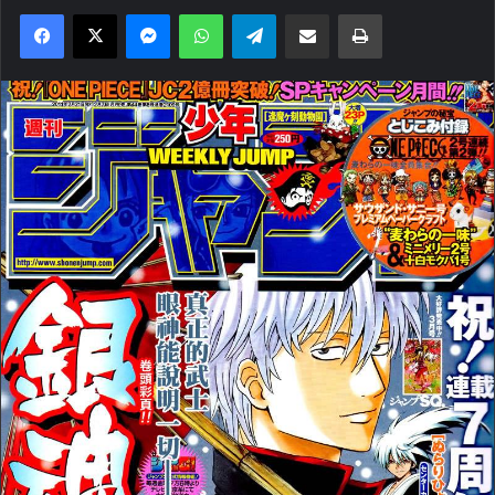
Facebook
X
Messenger
WhatsApp
Telegram
Compartilhar via e-mail
Imprimir