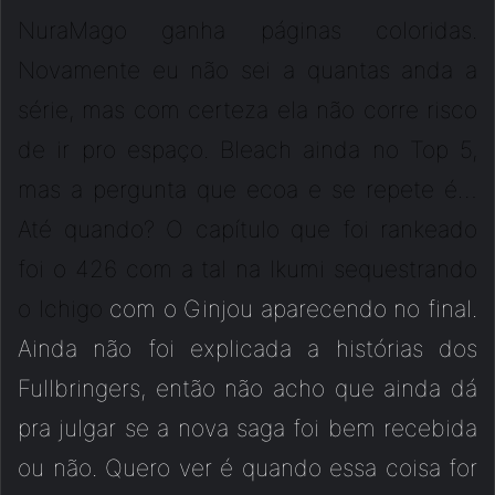
NuraMago ganha páginas coloridas.
Novamente eu não sei a quantas anda a
série, mas com certeza ela não corre risco
de ir pro espaço. Bleach ainda no Top 5,
mas a pergunta que ecoa e se repete é…
Até quando? O capítulo que foi rankeado
foi o 426 com a tal na Ikumi sequestrando
o Ichigo
com o Ginjou aparecendo no final.
Ainda não foi explicada a histórias dos
Fullbringers, então não acho que ainda dá
pra julgar se a nova saga foi bem recebida
ou não. Quero ver é quando essa coisa for