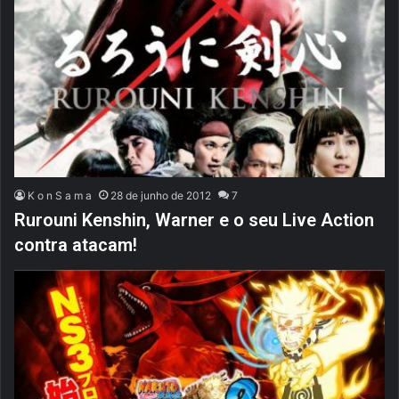
K o n S a m a
28 de junho de 2012
7
Rurouni Kenshin, Warner e o seu Live Action
contra atacam!