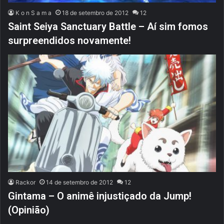
K o n S a m a
18 de setembro de 2012
12
Saint Seiya Sanctuary Battle – Aí sim fomos
surpreendidos novamente!
Rackor
14 de setembro de 2012
12
Gintama – O animê injustiçado da Jump!
(Opinião)