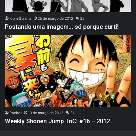
K o n S a m a
25 de março de 2012
25
Postando uma imagem… só porque curti!
Rackor
19 de março de 2012
21
Weekly Shonen Jump ToC: #16 – 2012