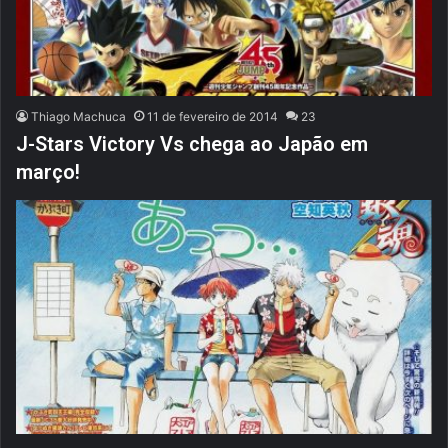
Thiago Machuca
11 de fevereiro de 2014
23
J-Stars Victory Vs chega ao Japão em
março!