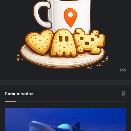
m
???
Comunicados