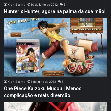
K o n S a m a
10 de julho de 2012
5
Hunter x Hunter, agora na palma da sua mão!
K o n S a m a
6 de julho de 2012
5
One Piece Kaizoku Musou | Menos
complicação e mais diversão!