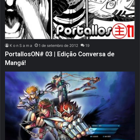
K o n S a m a
1 de setembro de 2012
19
PortallosON# 03 | Edição Conversa de
Mangá!