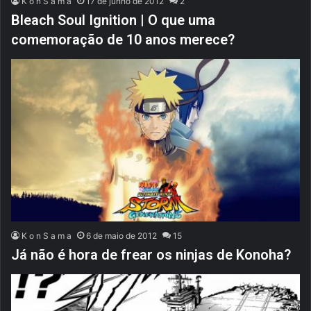
K o n S a m a
17 de junho de 2012
2
Bleach Soul Ignition | O que uma
comemoração de 10 anos merece?
K o n S a m a
6 de maio de 2012
15
Já não é hora de frear os ninjas de Konoha?