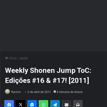
Início
/
Japão
Weekly Shonen Jump ToC:
Edições #16 & #17! [2011]
Rackor
3 de abril de 2011
5 minutos de leitura
Facebook
X
Messenger
WhatsApp
Telegram
Compartilhar via e-mail
Imprimir