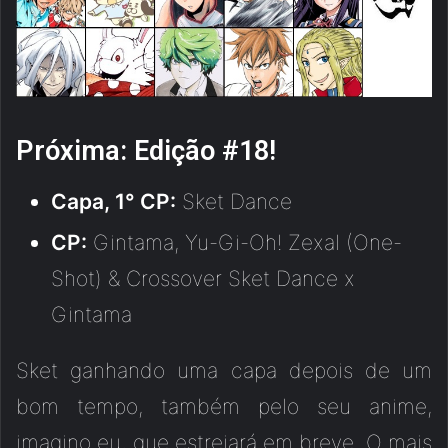
Próxima: Edição #18!
Capa, 1° CP:
Sket Dance
CP:
Gintama, Yu-Gi-Oh! Zexal (One-
Shot) & Crossover Sket Dance x
Gintama
Sket ganhando uma capa depois de um
bom tempo, também pelo seu anime,
imagino eu, que estreiará em breve. O mais