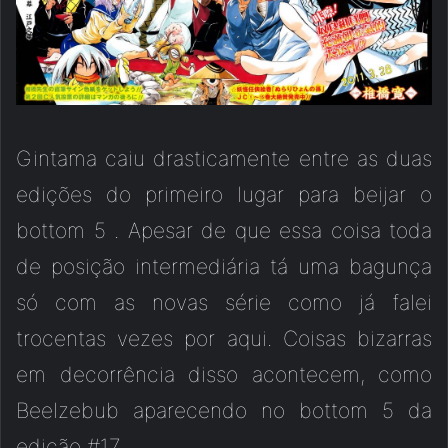
Gintama caiu drasticamente entre as duas
edições do primeiro lugar para beijar o
bottom 5 . Apesar de que essa coisa toda
de posição intermediária tá uma bagunça
só com as novas série como já falei
trocentas vezes por aqui. Coisas bizarras
em decorrência disso acontecem, como
Beelzebub aparecendo no bottom 5 da
edição #17.