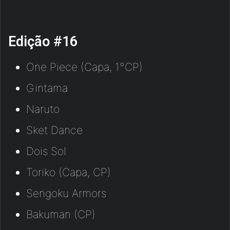
Edição #16
One Piece (Capa, 1°CP)
Gintama
Naruto
Sket Dance
Dois Sol
Toriko (Capa, CP)
Sengoku Armors
Bakuman (CP)