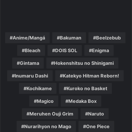
Anime/Mangá
Bakuman
Beelzebub
Bleach
DOIS SOL
Enigma
Gintama
Hokenshitsu no Shinigami
Inumaru Dashi
Katekyo Hitman Reborn!
Kochikame
Kuroko no Basket
Magico
Medaka Box
Meruhen Ouji Grim
Naruto
Nurarihyon no Mago
One Piece