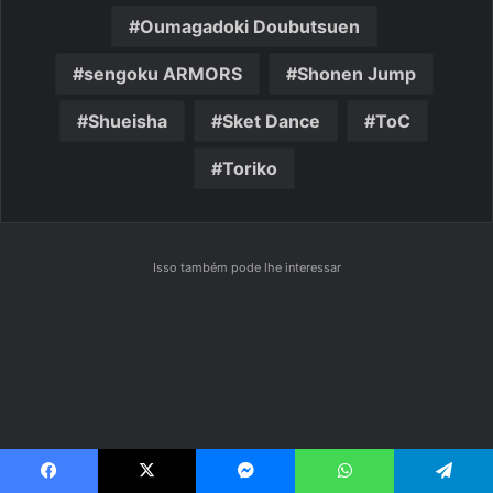
Oumagadoki Doubutsuen
sengoku ARMORS
Shonen Jump
Shueisha
Sket Dance
ToC
Toriko
Isso também pode lhe interessar