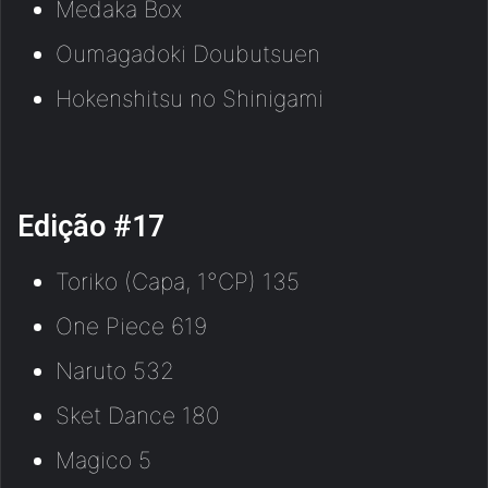
Medaka Box
Oumagadoki Doubutsuen
Hokenshitsu no Shinigami
Edição #17
Toriko (Capa, 1°CP) 135
One Piece 619
Naruto 532
Sket Dance 180
Magico 5