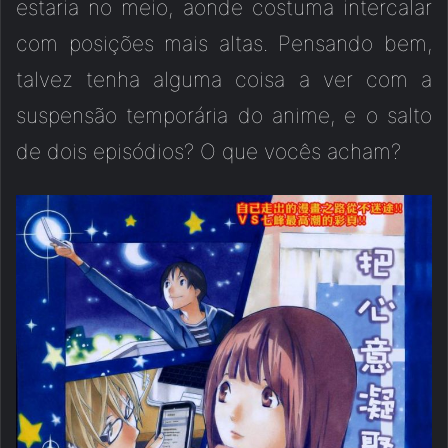
estaria no meio, aonde costuma intercalar
com posições mais altas. Pensando bem,
talvez tenha alguma coisa a ver com a
suspensão temporária do anime, e o salto
de dois episódios? O que vocês acham?