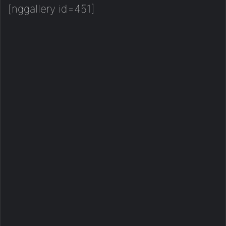
[nggallery id=451]