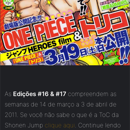
As
Edições #16 & #17
compreendem as
semanas de 14 de março a 3 de abril de
2011. Se você não sabe o que é a ToC da
Shonen Jump
clique aqui
. Continue lendo