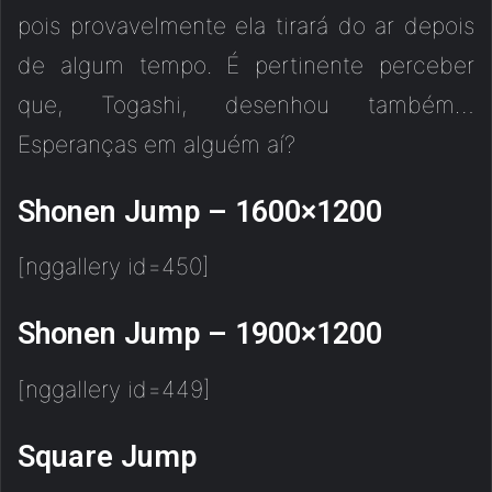
pois provavelmente ela tirará do ar depois
de algum tempo. É pertinente perceber
que, Togashi, desenhou também…
Esperanças em alguém aí?
Shonen Jump – 1600×1200
[nggallery id=450]
Shonen Jump – 1900×1200
[nggallery id=449]
Square Jump