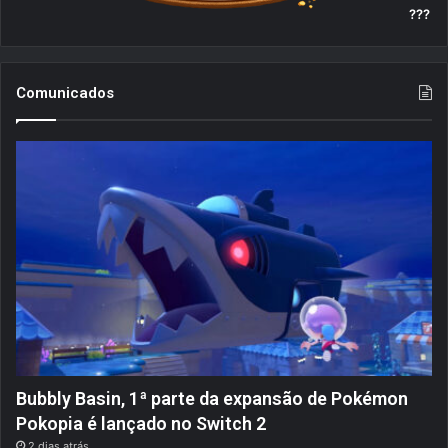
e
???
s
!
[
P
Comunicados
S
P
]
Bubbly Basin, 1ª parte da expansão de Pokémon
Pokopia é lançado no Switch 2
2 dias atrás