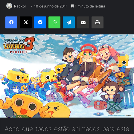
Rackor
10 de junho de 2011
1 minuto de leitura
Facebook
X
Messenger
WhatsApp
Telegram
Compartilhar via e-mail
Imprimir
Acho que todos estão animados para este