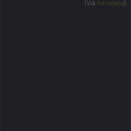
[Via
Adriasang
]