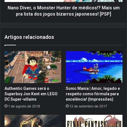
c
r
r
,
Nano Diver, o Monster Hunter de médicos!? Mais um
o
o
pra lista dos jogos bizarros japoneses! [PSP]
s
M
o
o
f
n
Artigos relacionados
t
s
:
t
K
e
i
r
n
H
e
u
c
n
t
t
e
e
Authentic Games será o
Sonic Mania | Amor, legado e
m
r
Superboy Jon Kent em LEGO
respeito como fórmula para
e
d
DC Super-villains
excelência! (Impressões)
x
e
1 de agosto de 2018
12 de setembro de 2017
c
m
e
é
s
d
s
i