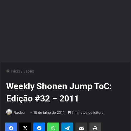
Início
/
Japão
Weekly Shonen Jump ToC:
Edição #32 – 2011
Rackor
19 de julho de 2011
7 minutos de leitura
Facebook
X
Messenger
WhatsApp
Telegram
Compartilhar via e-mail
Imprimir