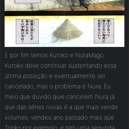
E por fim temos Kuroko e NuraMago.
Kuroko deve continuar sustentando essa
última possição e eventualmente ser
cancelado, mas o problema é Nura. Eu
meio que duvido quie cancelem Nura já
que das séries novas é a que mais vende
volumes, vendeu ano passado mais que
Toriko por exemplo, e tem uma segunda