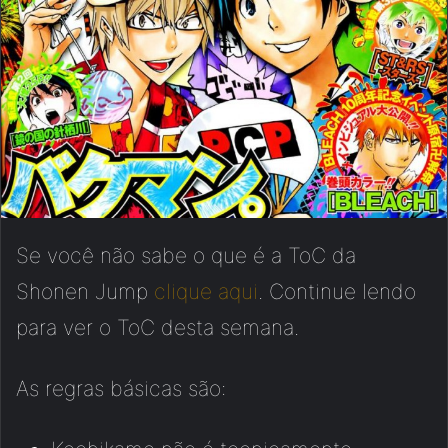
Se você não sabe o que é a ToC da
Shonen Jump
clique aqui
. Continue lendo
para ver o ToC desta semana.
As regras básicas são: