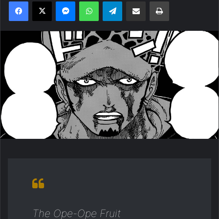
Facebook
X
Messenger
WhatsApp
Telegram
Compartilhar via e-mail
Imprimir
The Ope-Ope Fruit