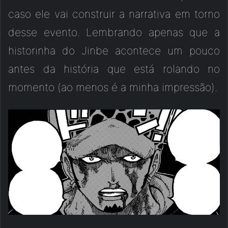
caso ele vai construir a narrativa em torno
desse evento. Lembrando apenas que a
historinha do Jinbe acontece um pouco
antes da história que está rolando no
momento (ao menos é a minha impressão).