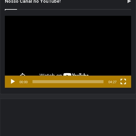
Nosso Canal no YouTube!
Tocador
de
vídeo
00:00
04:27