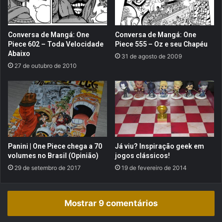
H
e
.
v
I
a
Conversa de Mangá: One
Conversa de Mangá: One
.
G
Piece 602 – Toda Velocidade
Piece 555 – Oz e seu Chapéu
E
o
Abaixo
31 de agosto de 2009
.
k
27 de outubro de 2010
L
u
.
a
D
o
.
X
b
o
x
O
Panini | One Piece chega a 70
Já viu? Inspiração geek em
n
volumes no Brasil (Opinião)
jogos clássicos!
e
29 de setembro de 2017
19 de fevereiro de 2014
e
P
l
Mostrar 9 comentários
a
y