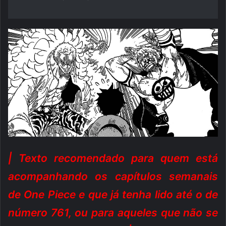
| Texto recomendado para quem está
acompanhando os capítulos semanais
de One Piece e que já tenha lido até o de
número 761, ou para aqueles que não se