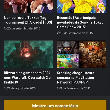
a
v
a
e
a
r
Namco revela Tekken Tag
Resumão | As principais
t
s
Tournament 2! [Arcade] [TGS]
novidades da Sony na Tokyo
u
a
Game Show 2015!
20 de setembro de 2010
a
s
16 de setembro de 2015
l
o
g
b
e
r
r
e
a
N
ç
a
ã
r
o
u
Blizzard na gamescom 2024
Stacking chegou nesta
!
t
com Warcraft, Overwatch 2 e
semana na PlayStation
o
Diablo IV
Network! [PS3/PSP]
S
21 de agosto de 2024
9 de fevereiro de 2011
h
i
p
Mostre um comentário
p