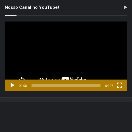
Nosso Canal no YouTube!
Tocador
de
vídeo
00:00
04:27