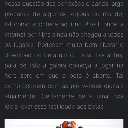
nessa questão das conexões e banda larga
precárias de algumas regiões do mundo,
tal como acontece aqui no Brasil, onde a
internet por fibra ainda não chegou a todos
os lugares. Poderiam muito bem liberar o
download do beta um ou dois dias antes,
para de fato a galera começa a jogar na
hora zero em que o beta é aberto. Tal
como ocorrem com as pré-vendas digitais
atualmente. Certamente seria uma boa
ideia levar essa facilidade aos betas.