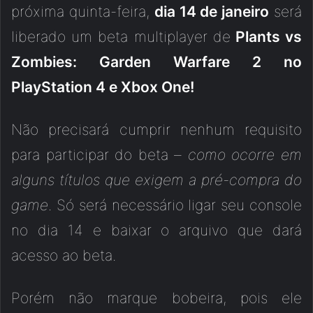
próxima quinta-feira,
dia 14 de janeiro
será
liberado um beta multiplayer de
Plants vs
Zombies: Garden Warfare 2 no
PlayStation 4 e Xbox One!
Não precisará cumprir nenhum requisito
para participar do beta –
como ocorre em
alguns títulos que exigem a pré-compra do
game
. Só será necessário ligar seu console
no dia 14 e baixar o arquivo que dará
acesso ao beta.
Porém não marque bobeira, pois ele