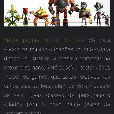
Nesta página oficial do Beta
dá para
encontrar mais informações do que estará
disponível quando o mesmo começar na
próxima semana. Será possível testar vários
modos de games, que serão rotativos nos
vários dias do beta, além de dois mapas e
as seis novas classes de personagens
criados para o novo game (estas da
imagem acima)!