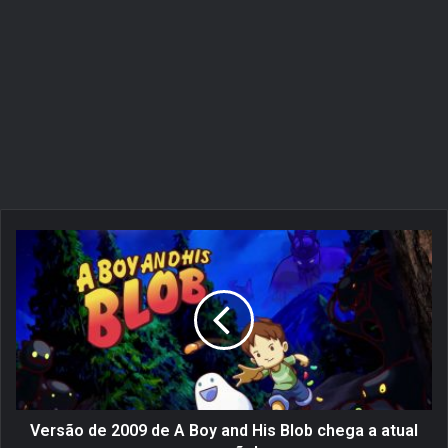
V
e
r
s
ã
o
d
e
2
0
Versão de 2009 de A Boy and His Blob chega a atual